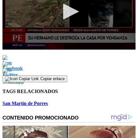
0
seconds
of
3
minutes,
30
Copiar enlace
seconds
TAGS RELACIONADOS
San Martín de Porres