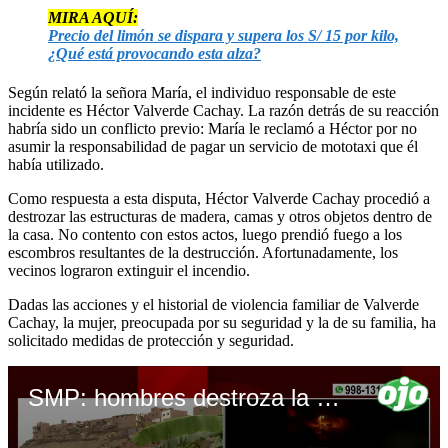
MIRA AQUÍ:
Precio del limón se dispara y supera los S/ 15 por kilo,
¿Qué está provocando esta alza?
Según relató la señora María, el individuo responsable de este
incidente es Héctor Valverde Cachay. La razón detrás de su reacción
habría sido un conflicto previo: María le reclamó a Héctor por no
asumir la responsabilidad de pagar un servicio de mototaxi que él
había utilizado.
Como respuesta a esta disputa, Héctor Valverde Cachay procedió a
destrozar las estructuras de madera, camas y otros objetos dentro de
la casa. No contento con estos actos, luego prendió fuego a los
escombros resultantes de la destrucción. Afortunadamente, los
vecinos lograron extinguir el incendio.
Dadas las acciones y el historial de violencia familiar de Valverde
Cachay, la mujer, preocupada por su seguridad y la de su familia, ha
solicitado medidas de protección y seguridad.
SMP: hombres destroza la casa de su hermano por venganza