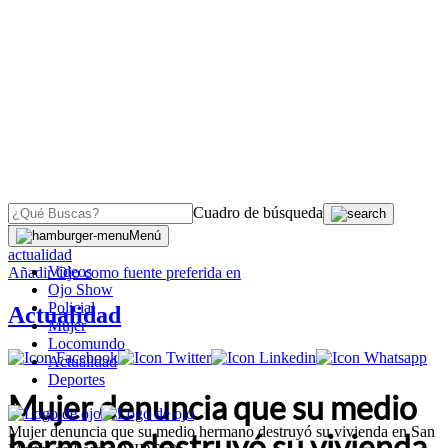
Cuadro de búsqueda
OJO
>
Menú
actualidad
Videos
Añadir
Ojo
como fuente preferida en
Ojo Show
Policial
Actualidad
Mujer
Locomundo
Actualidad
Deportes
Mujer denuncia que su medio
Mujer denuncia que su medio hermano destruyó su vivienda en San
hermano destruyó su vivienda