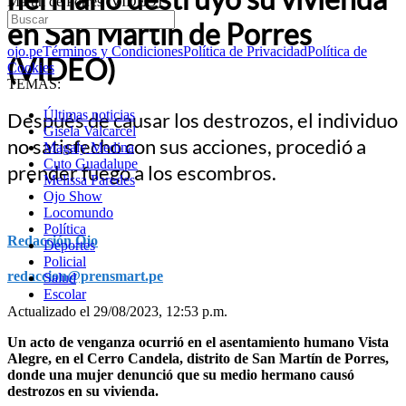
Martín de Porres (VIDEO)
en San Martín de Porres
ojo.pe
Términos y Condiciones
Política de Privacidad
Política de
(VIDEO)
Cookies
TEMAS:
Últimas noticias
Después de causar los destrozos, el individuo
Gisela Valcarcel
no satisfecho con sus acciones, procedió a
Magaly Medina
Cuto Guadalupe
prender fuego a los escombros.
Melissa Paredes
Ojo Show
Locomundo
Política
Redacción Ojo
Deportes
Policial
redaccion@prensmart.pe
Salud
Escolar
Actualizado el 29/08/2023, 12:53 p.m.
Un acto de venganza ocurrió en el asentamiento humano Vista
Alegre, en el Cerro Candela, distrito de San Martín de Porres,
donde una mujer denunció que su medio hermano causó
destrozos en su vivienda.