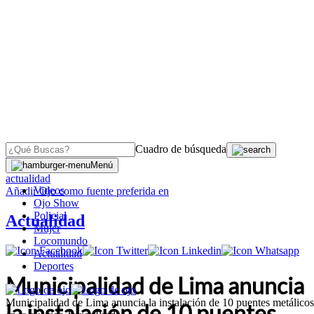
Cuadro de búsqueda
OJO
>
Menú
actualidad
Videos
Añadir
Ojo
como fuente preferida en
Ojo Show
Policial
Actualidad
Mujer
Locomundo
Actualidad
Deportes
Municipalidad de Lima anuncia
Municipalidad de Lima anuncia la instalación de 10 puentes metálicos
la instalación de 10 puentes