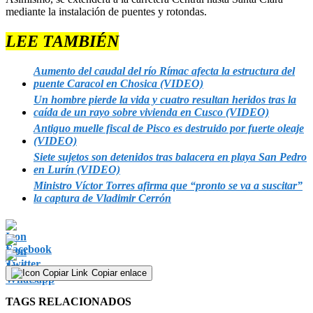
mediante la instalación de puentes y rotondas.
LEE TAMBIÉN
Aumento del caudal del río Rímac afecta la estructura del
puente Caracol en Chosica (VIDEO)
Un hombre pierde la vida y cuatro resultan heridos tras la
caída de un rayo sobre vivienda en Cusco (VIDEO)
Antiguo muelle fiscal de Pisco es destruido por fuerte oleaje
(VIDEO)
Siete sujetos son detenidos tras balacera en playa San Pedro
en Lurín (VIDEO)
Ministro Víctor Torres afirma que “pronto se va a suscitar”
la captura de Vladimir Cerrón
Copiar enlace
TAGS RELACIONADOS