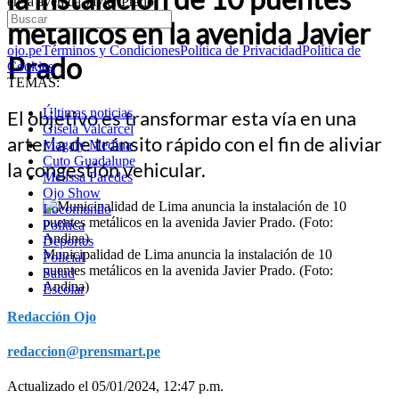
en la avenida Javier Prado
metálicos en la avenida Javier
ojo.pe
Términos y Condiciones
Política de Privacidad
Política de
Prado
Cookies
TEMAS:
Últimas noticias
El objetivo es transformar esta vía en una
Gisela Valcarcel
arteria de tránsito rápido con el fin de aliviar
Magaly Medina
Cuto Guadalupe
la congestión vehicular.
Melissa Paredes
Ojo Show
Locomundo
Política
Deportes
Municipalidad de Lima anuncia la instalación de 10
Policial
puentes metálicos en la avenida Javier Prado. (Foto:
Salud
Andina)
Escolar
Redacción Ojo
redaccion@prensmart.pe
Actualizado el 05/01/2024, 12:47 p.m.