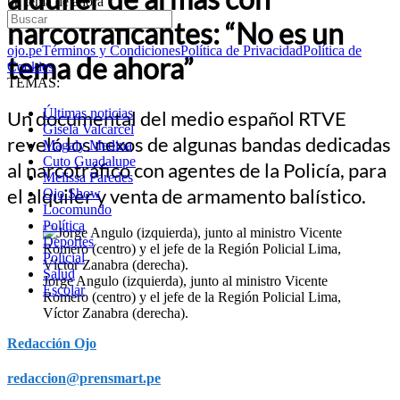
un tema de ahora”
narcotraficantes: “No es un
ojo.pe
Términos y Condiciones
Política de Privacidad
Política de
tema de ahora”
Cookies
TEMAS:
Últimas noticias
Un documental del medio español RTVE
Gisela Valcarcel
reveló los nexos de algunas bandas dedicadas
Magaly Medina
Cuto Guadalupe
al narcotráfico con agentes de la Policía, para
Melissa Paredes
el alquiler y venta de armamento balístico.
Ojo Show
Locomundo
Política
Deportes
Policial
Salud
Jorge Angulo (izquierda), junto al ministro Vicente
Escolar
Romero (centro) y el jefe de la Región Policial Lima,
Víctor Zanabra (derecha).
Redacción Ojo
redaccion@prensmart.pe