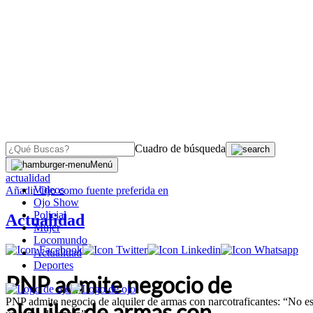
Cuadro de búsqueda
OJO
>
Menú
actualidad
Videos
Añadir
Ojo
como fuente preferida en
Ojo Show
Policial
Actualidad
Mujer
Locomundo
Actualidad
Deportes
PNP admite negocio de
PNP admite negocio de alquiler de armas con narcotraficantes: “No e
alquiler de armas con