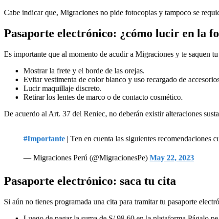
Cabe indicar que, Migraciones no pide fotocopias y tampoco se requier
Pasaporte electrónico: ¿cómo lucir en la f
Es importante que al momento de acudir a Migraciones y te saquen tu f
Mostrar la frete y el borde de las orejas.
Evitar vestimenta de color blanco y uso recargado de accesorios
Lucir maquillaje discreto.
Retirar los lentes de marco o de contacto cosmético.
De acuerdo al Art. 37 del Reniec, no deberán existir alteraciones sustan
#Importante
| Ten en cuenta las siguientes recomendaciones cu
— Migraciones Perú (@MigracionesPe)
May 22, 2023
Pasaporte electrónico: saca tu cita
Si aún no tienes programada una cita para tramitar tu pasaporte electró
Luego de pagar la suma de S/ 98.60 en la plataforma Págalo.pe