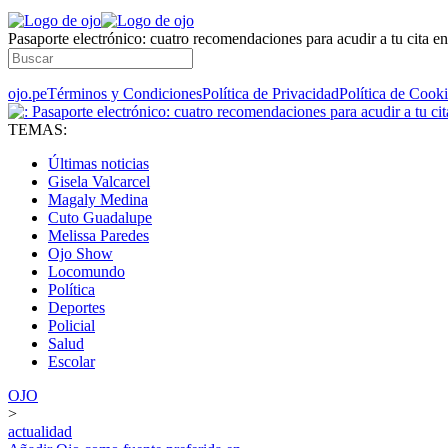
Pasaporte electrónico: cuatro recomendaciones para acudir a tu cita e
ojo.pe
Términos y Condiciones
Política de Privacidad
Política de Cook
TEMAS:
Últimas noticias
Gisela Valcarcel
Magaly Medina
Cuto Guadalupe
Melissa Paredes
Ojo Show
Locomundo
Política
Deportes
Policial
Salud
Escolar
OJO
>
actualidad