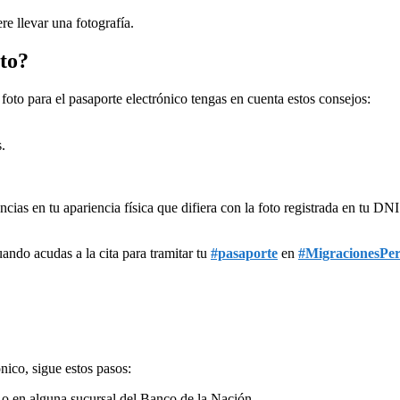
e llevar una fotografía.
oto?
oto para el pasaporte electrónico tengas en cuenta estos consejos:
.
cias en tu apariencia física que difiera con la foto registrada en tu DNI
ando acudas a la cita para tramitar tu
#pasaporte
en
#MigracionesPe
nico, sigue estos pasos:
 o en alguna sucursal del Banco de la Nación.