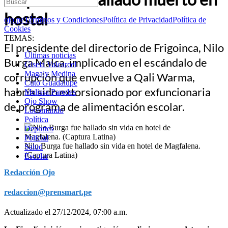
hostal
ojo.pe
Términos y Condiciones
Política de Privacidad
Política de
Cookies
TEMAS:
El presidente del directorio de Frigoinca, Nilo
Últimas noticias
Burga Malca, implicado en el escándalo de
Gisela Valcarcel
Magaly Medina
corrupción que envuelve a Qali Warma,
Cuto Guadalupe
habría sido extorsionado por exfuncionaria
Melissa Paredes
Ojo Show
de programa de alimentación escolar.
Locomundo
Política
Deportes
Policial
Nilo Burga fue hallado sin vida en hotel de Magfalena.
Salud
(Captura Latina)
Escolar
Redacción Ojo
redaccion@prensmart.pe
Actualizado el 27/12/2024, 07:00 a.m.