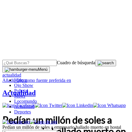
Cuadro de búsqueda
OJO
>
Menú
actualidad
Videos
Añadir
Ojo
como fuente preferida en
Ojo Show
Policial
Actualidad
Mujer
Locomundo
Actualidad
Deportes
Pedían un millón de soles a
Pedían un millón de soles a empresario hallado muerto en hostal
empresario hallado muerto en