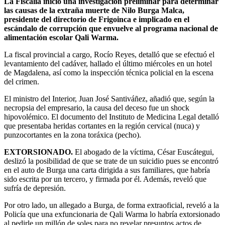
La Fiscalía inició una investigación preliminar para determinar
las causas de la extraña muerte de Nilo Burga Malca,
presidente del directorio de Frigoinca e implicado en el
escándalo de corrupción que envuelve al programa nacional de
alimentación escolar Qali Warma.
La fiscal provincial a cargo, Rocío Reyes, detalló que se efectuó el
levantamiento del cadáver, hallado el último miércoles en un hotel
de Magdalena, así como la inspección técnica policial en la escena
del crimen.
El ministro del Interior, Juan José Santiváñez, añadió que, según la
necropsia del empresario, la causa del deceso fue un shock
hipovolémico. El documento del Instituto de Medicina Legal detalló
que presentaba heridas cortantes en la región cervical (nuca) y
punzocortantes en la zona toráxica (pecho).
EXTORSIONADO.
El abogado de la víctima, César Euscátegui,
deslizó la posibilidad de que se trate de un suicidio pues se encontró
en el auto de Burga una carta dirigida a sus familiares, que habría
sido escrita por un tercero, y firmada por él. Además, reveló que
sufría de depresión.
Por otro lado, un allegado a Burga, de forma extraoficial, reveló a la
Policía que una exfuncionaria de Qali Warma lo habría extorsionado
al pedirle un millón de soles para no revelar presuntos actos de