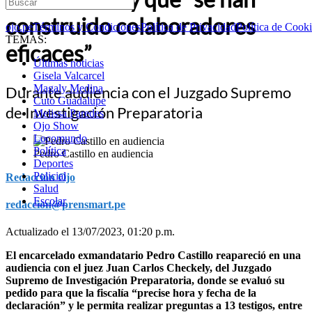
construido colaboradores
ojo.pe
Términos y Condiciones
Política de Privacidad
Política de Cook
TEMAS:
eficaces”
Últimas noticias
Gisela Valcarcel
Magaly Medina
Durante audiencia con el Juzgado Supremo
Cuto Guadalupe
de Investigación Preparatoria
Melissa Paredes
Ojo Show
Locomundo
Política
Pedro Castillo en audiencia
Deportes
Policial
Redacción Ojo
Salud
Escolar
redaccion@prensmart.pe
Actualizado el 13/07/2023, 01:20 p.m.
El encarcelado exmandatario Pedro Castillo reapareció en una
audiencia con el juez Juan Carlos Checkely, del Juzgado
Supremo de Investigación Preparatoria, donde se evaluó su
pedido para que la fiscalía “precise hora y fecha de la
declaración” y le permita realizar preguntas a 13 testigos, entre