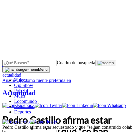
Cuadro de búsqueda
OJO
>
Menú
actualidad
Videos
Añadir
Ojo
como fuente preferida en
Ojo Show
Policial
Actualidad
Mujer
Locomundo
Actualidad
Deportes
Pedro Castillo afirma estar
Pedro Castillo afirma estar secuestrado y que “se han construido cola
secuestrado y que “se han