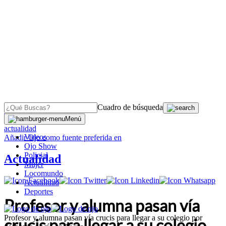
Cuadro de búsqueda
OJO
>
Menú
actualidad
Videos
Añadir
Ojo
como fuente preferida en
Ojo Show
Policial
Actualidad
Mujer
Locomundo
Actualidad
Deportes
Profesor y alumna pasan vía
Profesor y alumna pasan vía crucis para llegar a su colegio por
crucis para llegar a su colegio