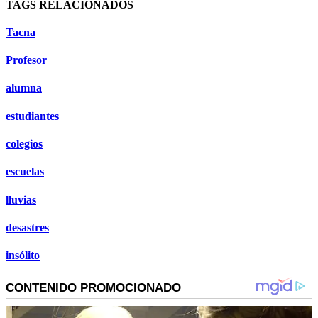
TAGS RELACIONADOS
Tacna
Profesor
alumna
estudiantes
colegios
escuelas
lluvias
desastres
insólito