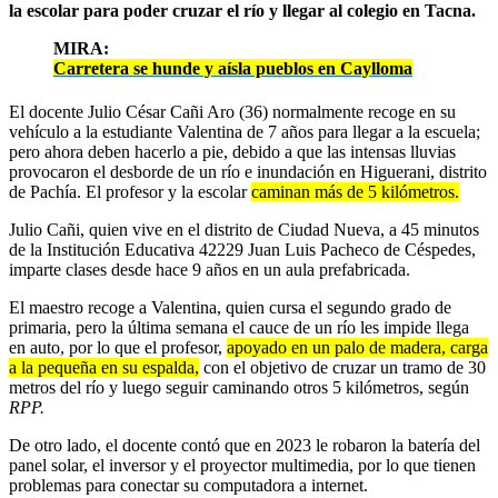
la escolar para poder cruzar el río y llegar al colegio en Tacna.
MIRA:
Carretera se hunde y aísla pueblos en Caylloma
El docente Julio César Cañi Aro (36) normalmente recoge en su
vehículo a la estudiante Valentina de 7 años para llegar a la escuela;
pero ahora deben hacerlo a pie, debido a que las intensas lluvias
provocaron el desborde de un río e inundación en Higuerani, distrito
de Pachía. El profesor y la escolar
caminan más de 5 kilómetros.
Julio Cañi, quien vive en el distrito de Ciudad Nueva, a 45 minutos
de la Institución Educativa 42229 Juan Luis Pacheco de Céspedes,
imparte clases desde hace 9 años en un aula prefabricada.
El maestro recoge a Valentina, quien cursa el segundo grado de
primaria, pero la última semana el cauce de un río les impide llega
en auto, por lo que
el profesor,
apoyado en un palo de madera, carga
a la pequeña en su espalda,
con el objetivo de cruzar un tramo de 30
metros del río y luego seguir caminando otros 5 kilómetros, según
RPP.
De otro lado, el docente contó que en 2023 le robaron la batería del
panel solar, el inversor y el proyector multimedia, por lo que tienen
problemas para conectar su computadora a internet.