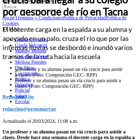
desborde de río en Tacna
por desborde de río en Tacna
ojo.pe
Términos y Condiciones
Política de Privacidad
Política de
Cookies
El docente carga en la espalda a su alumna y
TEMAS:
apoyado en un palo, cruza el río que por las
Últimas noticias
Gisela Valcarcel
intensas lluvias se desbordó e inundó varios
Magaly Medina
tramos de la ruta hacia la escuela
Cuto Guadalupe
Melissa Paredes
Ojo Show
Locomundo
Política
Profesor y su alumna pasan un vía crucis para asistir a
Deportes
clases. (Foto: Composición GEC- RPP)
Policial
Salud
Redacción Ojo
Escolar
redaccion@prensmart.pe
Actualizado el 20/03/2024, 11:08 a.m.
Un profesor y su alumna pasan un vía crucis para asistir a
clases. Desde hace una semana el docente carga en la espalda a