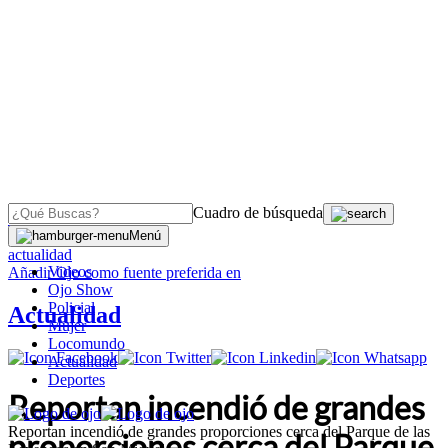
Cuadro de búsqueda
OJO
>
Menú
actualidad
Videos
Añadir
Ojo
como fuente preferida en
Ojo Show
Policial
Actualidad
Mujer
Locomundo
Actualidad
Deportes
Reportan incendió de grandes
Reportan incendió de grandes proporciones cerca del Parque de las
proporciones cerca del Parque