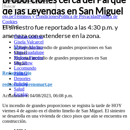
Leyendas en San Miguel
de las Leyendas en San Miguel
ojo.pe
Términos y Condiciones
Política de Privacidad
Política de
Cookies
El siniestro fue reportado a las 4:30 p.m. y
TEMAS:
amenaza con extenderse en la zona.
Últimas noticias
Gisela Valcarcel
Magaly Medina
Cuto Guadalupe
Melissa Paredes
Reportan incendio de grandes proporciones en San
Ojo Show
Miguel
Locomundo
Redacción Ojo
Política
Deportes
Policial
redaccion@prensmart.pe
Salud
Escolar
Actualizado el 04/08/2023, 06:08 p.m.
Un incendio de grandes proporciones se registra la tarde de HOY
viernes 4 de agosto en el distrito limeño de San Miguel. El siniestro
se desarrolla en una vivienda de cinco pisos que aún se encuentra en
construcción.