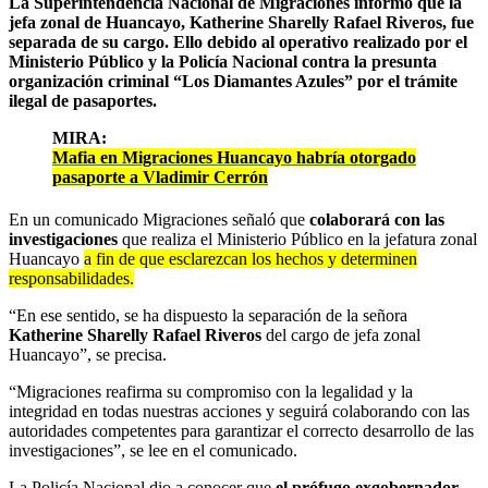
La Superintendencia Nacional de Migraciones informó que la
jefa zonal de Huancayo, Katherine Sharelly Rafael Riveros, fue
separada de su cargo. Ello debido al operativo realizado por el
Ministerio Público y la Policía Nacional contra la presunta
organización criminal “Los Diamantes Azules” por el trámite
ilegal de pasaportes.
MIRA:
Mafia en Migraciones Huancayo habría otorgado
pasaporte a Vladimir Cerrón
En un comunicado Migraciones señaló que
colaborará con las
investigaciones
que realiza el Ministerio Público en la jefatura zonal
Huancayo
a fin de que esclarezcan los hechos y determinen
responsabilidades.
“En ese sentido, se ha dispuesto la separación de la señora
Katherine Sharelly Rafael Riveros
del cargo de jefa zonal
Huancayo”, se precisa.
“Migraciones reafirma su compromiso con la legalidad y la
integridad en todas nuestras acciones y seguirá colaborando con las
autoridades competentes para garantizar el correcto desarrollo de las
investigaciones”, se lee en el comunicado.
La Policía Nacional dio a conocer que
el prófugo exgobernador