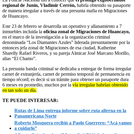
regional de Junín, Vladimir Cerrón,
habría obtenido su pasaporte
de manera irregular a través de una presunta mafia en Migraciones
de Huancayo.
Este 23 de febrero se desarrolla un operativo y allanamiento a 7
inmuebles incluida la
oficina zonal de Migraciones de Huancayo,
en el marco de la investigación a la organización criminal
denominada “Los Diamantes Azules” liderada presuntamente por la
entonces jefa zonal de Migraciones de esa ciudad,
Katherine
Sharelly Rafael Riveros, y su pareja Almicar José Marcano Morillo,
alias “El Chamo”.
La presunta banda criminal se dedicaba a entregar de forma irregular
carnet de extranjería, carnet de permiso temporal de permanencia en
tiempo récord; es decir si un trámite para obtener un pasaporte dura
6 meses en promedio, muchos por la
vía irregular habrían obtenido
en tan solo un día.
TE PUEDE INTERESAR:
Rutas de Lima entrega informe sobre ruta alterna en la
Panamericana Norte
Roberto Mosquera recibió a Paolo Guerrero: “Acá vamos
a cuidarlo”