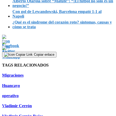
Alberto Otárola sobre “Matute”: “¡El fútbol no sólo es un
negocio!”
Con gol de Lewandowski, Barcelona empató 1-1 al
Napoli
¿Qué es el síndrome del corazón roto? síntomas, causas y
cómo se trata
Copiar enlace
TAGS RELACIONADOS
Migraciones
Huancayo
operativo
Vladimir Cerrón