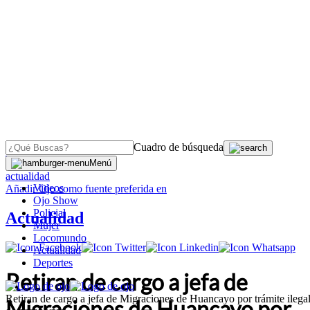
Cuadro de búsqueda
OJO
>
Menú
actualidad
Videos
Añadir
Ojo
como fuente preferida en
Ojo Show
Policial
Actualidad
Mujer
Locomundo
Actualidad
Deportes
Retiran de cargo a jefa de
Retiran de cargo a jefa de Migraciones de Huancayo por trámite ilega
Migraciones de Huancayo por