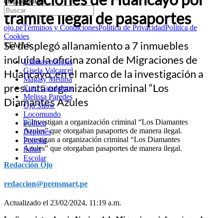
de pasaportes
trámite ilegal de pasaportes
ojo.pe
Términos y Condiciones
Política de Privacidad
Política de
Cookies
Se desplegó allanamiento a 7 inmuebles
TEMAS:
incluida la oficina zonal de Migraciones de
Últimas noticias
Gisela Valcarcel
Huancayo, en el marco de la investigación a
Magaly Medina
presunta organización criminal “Los
Cuto Guadalupe
Melissa Paredes
Diamantes Azules
Ojo Show
Locomundo
Política
Deportes
Investigan a organización criminal “Los Diamantes
Policial
Azules” que otorgaban pasaportes de manera ilegal.
Salud
Escolar
Redacción Ojo
redaccion@prensmart.pe
Actualizado el 23/02/2024, 11:19 a.m.