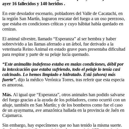
ayer 16 fallecidos y 140 heridos .
En este desolador escenario, pobladores del Valle de Cacatachi, en
la región San Martín, lograron rescatar del fuego a un oso perezoso,
que estaba en condiciones críticas y cuyo hábitat había quedado en
cenizas.
El animal silvestre, llamado “Esperanza” al ser hembra y haber
sobrevivido a las llamas aferrado a un árbol, fue derivado a la
veterinaria Reino Animal en estado grave pues presentaba dificultad
para respirar y parte de su pelaje lucía quemado.
“Este animalito indefenso estaba en malas condiciones, débil por
la intoxicación que estaba sufriendo, todo el pelaje lo tenía casi
calcinado. Lo hemos limpiado e hidratado. Está (ahora) más
fuerte”
, dijo la médico Verónica Torres, tras referir que esta especia
es amorosa.
Más.
Al igual que “Esperanza”, otros animales han podido salvarse
del fuego gracias a la ayuda de los pobladores, como ocurrió con un
añuje, también en San Martín; y de los bomberos como fue el caso
de un ayaymama, ave amazónica hallada en la provincia de Jaén en
Cajamarca.
Sin embargo, hay especímenes que no han tenido la misma suerte.