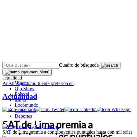
Cuadro de búsqueda
OJO
>
Menú
actualidad
Videos
Añadir
Ojo
como fuente preferida en
Ojo Show
Policial
Actualidad
Mujer
Locomundo
Actualidad
Deportes
SAT de Lima premia a
SAT de Lima premia a contribuyentes puntuales hasta con mil soles
contribuyentes puntuales