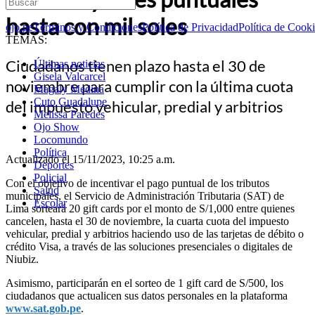
hasta con mil soles
ojo.pe
Términos y Condiciones
Política de Privacidad
Política de Cook
TEMAS:
Ciudadanos tienen plazo hasta el 30 de
Últimas noticias
Gisela Valcarcel
noviembre para cumplir con la última cuota
Magaly Medina
Cuto Guadalupe
del impuesto vehicular, predial y arbitrios
Melissa Paredes
Ojo Show
Locomundo
Política
Actualizado el 15/11/2023, 10:25 a.m.
Deportes
Policial
Con el objetivo de incentivar el pago puntual de los tributos
Salud
municipales, el Servicio de Administración Tributaria (SAT) de
Escolar
Lima sorteará 20 gift cards por el monto de S/1,000 entre quienes
cancelen, hasta el 30 de noviembre, la cuarta cuota del impuesto
vehicular, predial y arbitrios haciendo uso de las tarjetas de débito o
crédito Visa, a través de las soluciones presenciales o digitales de
Niubiz.
Asimismo, participarán en el sorteo de 1 gift card de S/500, los
ciudadanos que actualicen sus datos personales en la plataforma
www.sat.gob.pe
.