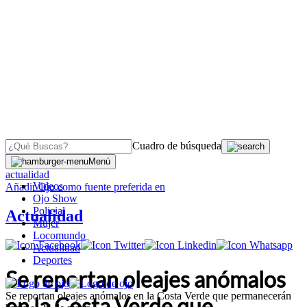
Cuadro de búsqueda
OJO
>
Menú
actualidad
Videos
Añadir
Ojo
como fuente preferida en
Ojo Show
Policial
Actualidad
Mujer
Locomundo
Actualidad
Deportes
Se reportan oleajes anómalos
Se reportan oleajes anómalos en la Costa Verde que permanecerán
en la Costa Verde que