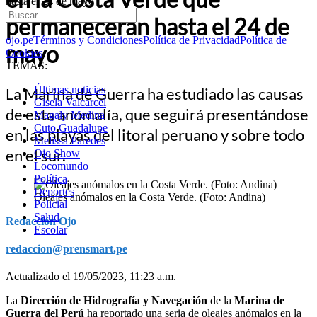
hasta el 24 de mayo
permanecerán hasta el 24 de
ojo.pe
Términos y Condiciones
Política de Privacidad
Política de
mayo
Cookies
TEMAS:
Últimas noticias
La Marina de Guerra ha estudiado las causas
Gisela Valcarcel
de esta anomalía, que seguirá presentándose
Magaly Medina
Cuto Guadalupe
en las playas del litoral peruano y sobre todo
Melissa Paredes
en el sur.
Ojo Show
Locomundo
Política
Deportes
Oleajes anómalos en la Costa Verde. (Foto: Andina)
Policial
Salud
Redacción Ojo
Escolar
redaccion@prensmart.pe
Actualizado el 19/05/2023, 11:23 a.m.
La
Dirección de Hidrografía y Navegación
de la
Marina de
Guerra del Perú
ha reportado una seria de oleajes anómalos en la