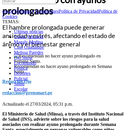
prolongados
ojo.pe
Términos y Condiciones
Política de Privacidad
Política de
Cookies
TEMAS:
El hambre prolongada puede generar
Últimas noticias
ansiedad y estrés, afectando el estado de
Gisela Valcarcel
Magaly Medina
ánimo y el bienestar general
Cuto Guadalupe
Melissa Paredes
Ojo Show
Locomundo
Recomiendan no hacer ayuno prolongado en Semana
Política
Santa.
Deportes
Policial
Redacción Ojo
Salud
Escolar
redaccion@prensmart.pe
Actualizado el 27/03/2024, 05:31 p.m.
El Ministerio de Salud (Minsa), a través del Instituto Nacional
de Salud (INS), advierte sobre los riesgos para la salud
asociados con realizar ayuno prolongado durante Semana
Santa, especialmente en personas vulnerables como niños,