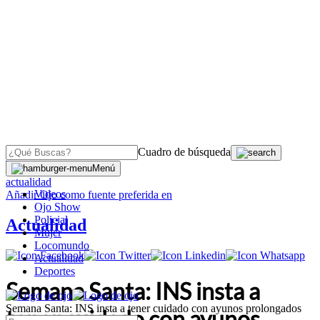
Cuadro de búsqueda
OJO
>
Menú
actualidad
Videos
Añadir
Ojo
como fuente preferida en
Ojo Show
Policial
Actualidad
Mujer
Locomundo
Actualidad
Deportes
Semana Santa: INS insta a
Semana Santa: INS insta a tener cuidado con ayunos prolongados
tener cuidado con ayunos