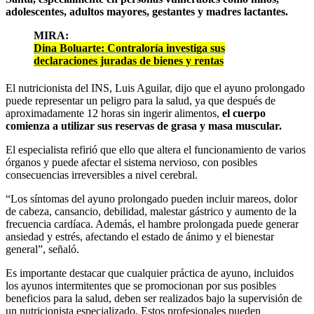
adolescentes, adultos mayores, gestantes y madres lactantes.
MIRA:
Dina Boluarte: Contraloría investiga sus
declaraciones juradas de bienes y rentas
El nutricionista del INS, Luis Aguilar, dijo que el ayuno prolongado
puede representar un peligro para la salud, ya que después de
aproximadamente 12 horas sin ingerir alimentos,
el cuerpo
comienza a utilizar sus reservas de grasa y masa muscular.
El especialista refirió que ello que altera el funcionamiento de varios
órganos y puede afectar el sistema nervioso, con posibles
consecuencias irreversibles a nivel cerebral.
“Los síntomas del ayuno prolongado pueden incluir mareos, dolor
de cabeza, cansancio, debilidad, malestar gástrico y aumento de la
frecuencia cardíaca. Además, el hambre prolongada puede generar
ansiedad y estrés, afectando el estado de ánimo y el bienestar
general”, señaló.
Es importante destacar que cualquier práctica de ayuno, incluidos
los ayunos intermitentes que se promocionan por sus posibles
beneficios para la salud, deben ser realizados bajo la supervisión de
un nutricionista especializado. Estos profesionales pueden