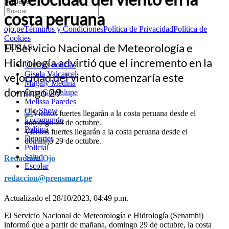
peruana
costa peruana
ojo.pe
Términos y Condiciones
Política de Privacidad
Política de
Cookies
El Servicio Nacional de Meteorología e
TEMAS:
Hidrología advirtió que el incremento en la
Últimas noticias
Gisela Valcarcel
velocidad del viento comenzaría este
Magaly Medina
domingo 29
Cuto Guadalupe
Melissa Paredes
Ojo Show
Locomundo
Política
Vientos fuertes llegarán a la costa peruana desde el
Deportes
domingo 29 de octubre.
Policial
Salud
Redacción Ojo
Escolar
redaccion@prensmart.pe
Actualizado el 28/10/2023, 04:49 p.m.
El Servicio Nacional de Meteorología e Hidrología (Senamhi)
informó que a partir de mañana, domingo 29 de octubre, la costa