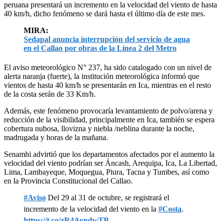
peruana presentará un incremento en la velocidad del viento de hasta
40 km/h, dicho fenómeno se dará hasta el último día de este mes.
MIRA:
Sedapal anuncia interrupción del servicio de agua
en el Callao por obras de la Línea 2 del Metro
El aviso meteorológico N° 237, ha sido catalogado con un nivel de
alerta naranja (fuerte), la institución meteorológica informó que
vientos de hasta 40 km/h se presentarán en Ica, mientras en el resto
de la costa serán de 33 Km/h.
Además, este fenómeno provocaría levantamiento de polvo/arena y
reducción de la visibilidad, principalmente en Ica, también se espera
cobertura nubosa, llovizna y niebla /neblina durante la noche,
madrugada y horas de la mañana.
Senamhi advirtió que los departamentos afectados por el aumento la
velocidad del viento podrían ser Áncash, Arequipa, Ica, La Libertad,
Lima, Lambayeque, Moquegua, Piura, Tacna y Tumbes, así como
en la Provincia Constitucional del Callao.
#Aviso
Del 29 al 31 de octubre, se registrará el
incremento de la velocidad del viento en la
#Costa
.
https://t.co/zR4AyndwTP