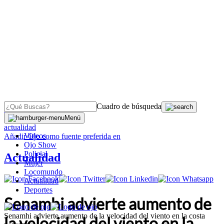
Cuadro de búsqueda
OJO
>
Menú
actualidad
Videos
Añadir
Ojo
como fuente preferida en
Ojo Show
Policial
Actualidad
Mujer
Locomundo
Actualidad
Deportes
Senamhi advierte aumento de
Senamhi advierte aumento de la velocidad del viento en la costa
la velocidad del viento en la