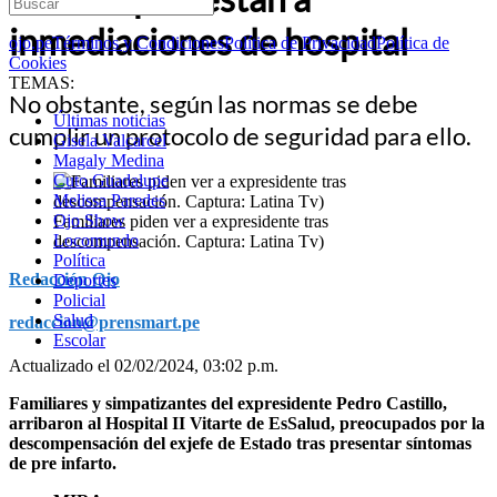
inmediaciones de hospital
ojo.pe
Términos y Condiciones
Política de Privacidad
Política de
Cookies
TEMAS:
No obstante, según las normas se debe
Últimas noticias
cumplir un protocolo de seguridad para ello.
Gisela Valcarcel
Magaly Medina
Cuto Guadalupe
Melissa Paredes
Ojo Show
Familiares piden ver a expresidente tras
Locomundo
descompensación. Captura: Latina Tv)
Política
Redacción Ojo
Deportes
Policial
Salud
redaccion@prensmart.pe
Escolar
Actualizado el 02/02/2024, 03:02 p.m.
Familiares y simpatizantes del expresidente Pedro Castillo,
arribaron al Hospital II Vitarte de EsSalud, preocupados por la
descompensación del exjefe de Estado tras presentar síntomas
de pre infarto.