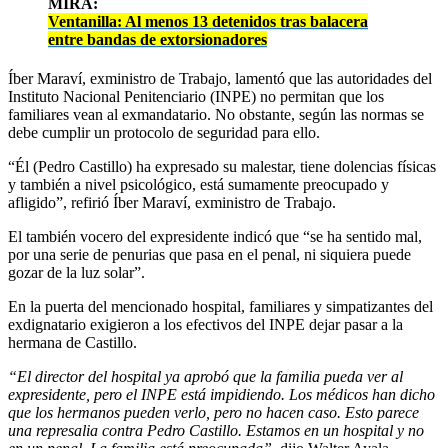
MIRA:
Ventanilla: Al menos 13 detenidos tras balacera
entre bandas de extorsionadores
Íber Maraví, exministro de Trabajo, lamentó que las autoridades del
Instituto Nacional Penitenciario (INPE) no permitan que los
familiares vean al exmandatario. No obstante, según las normas se
debe cumplir un protocolo de seguridad para ello.
“Él (Pedro Castillo) ha expresado su malestar, tiene dolencias físicas
y también a nivel psicológico, está sumamente preocupado y
afligido”, refirió Íber Maraví, exministro de Trabajo.
El también vocero del expresidente indicó que “se ha sentido mal,
por una serie de penurias que pasa en el penal, ni siquiera puede
gozar de la luz solar”.
En la puerta del mencionado hospital, familiares y
simpatizantes del
exdignatario exigieron a los efectivos del INPE dejar pasar a la
hermana de Castillo.
“El director del hospital ya aprobó que la familia pueda ver al
expresidente, pero el INPE está impidiendo. Los médicos han dicho
que los hermanos pueden verlo, pero no hacen caso. Esto parece
una represalia contra Pedro Castillo. Estamos en un hospital y no