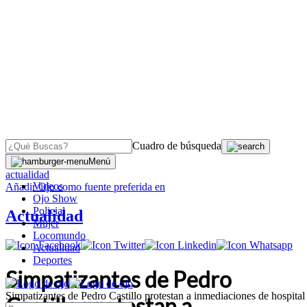
Cuadro de búsqueda
OJO
>
Menú
actualidad
Videos
Añadir
Ojo
como fuente preferida en
Ojo Show
Policial
Actualidad
Mujer
Locomundo
Actualidad
Deportes
Simpatizantes de Pedro
Simpatizantes de Pedro Castillo protestan a inmediaciones de hospital
Castillo protestan a