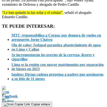
en un penal. La familia está preocupada”,
dijo Walter Ayala,
exministro de Defensa y abogado de Pedro Castillo
“Le han quitado la luz solar y el celular”
, señaló el abogado
Eduardo Castillo.
TE PUEDE INTERESAR:
MTC responsabiliza a Corpac por demora de vuelos en
aeropuerto Jorge Chávez
Ola de calor: Sedapal garantiza abastecimiento de agua
en Lima y Callao
Se incrementarán los precios de la cerveza, licores y
cigarrillos
Lima es la región con mayor matrimonios por separación
de bienes en 2023
Iquitos: Dictan cadena perpetua a padres que asesinaron
a su hijo de 11 meses
Copiar enlace