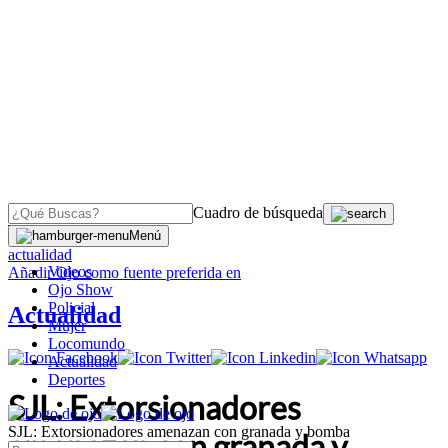
Cuadro de búsqueda
OJO
>
Menú
actualidad
Videos
Añadir
Ojo
como fuente preferida en
Ojo Show
Policial
Actualidad
Mujer
Locomundo
Actualidad
Deportes
SJL: Extorsionadores
SJL: Extorsionadores amenazan con granada y bomba
amenazan con granada y