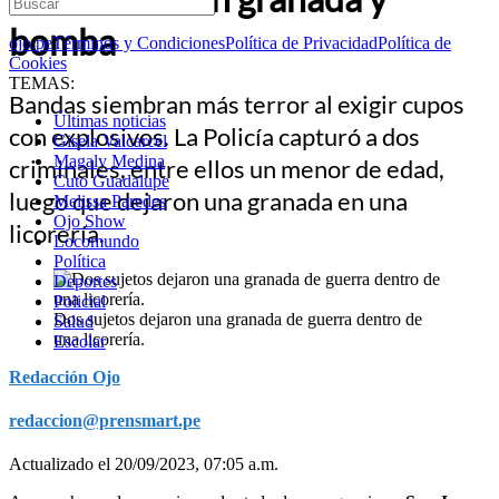
bomba
ojo.pe
Términos y Condiciones
Política de Privacidad
Política de
Cookies
TEMAS:
Bandas siembran más terror al exigir cupos
Últimas noticias
con explosivos. La Policía capturó a dos
Gisela Valcarcel
Magaly Medina
criminales, entre ellos un menor de edad,
Cuto Guadalupe
luego que dejaron una granada en una
Melissa Paredes
Ojo Show
licorería.
Locomundo
Política
Deportes
Policial
Dos sujetos dejaron una granada de guerra dentro de
Salud
una licorería.
Escolar
Redacción Ojo
redaccion@prensmart.pe
Actualizado el 20/09/2023, 07:05 a.m.