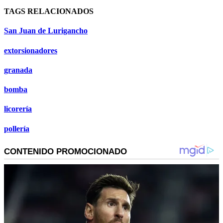
TAGS RELACIONADOS
San Juan de Lurigancho
extorsionadores
granada
bomba
licorería
pollería