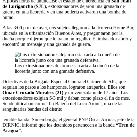
A pocas horas de anunciarse el estado de emergencia en
San Juan
de Lurigancho (SJL)
, extorsionadores dejaron una granada de
guerra en una licorería y en una pollería activaron una bomba de
humo.
A las 3:00 p.m. de ayer, dos sujetos llegaron a la licorería Home Bar,
ubicada en la urbanización Buenos Aires, y preguntaron por la
dueña porque dijeron que le traían un regalito. El trabajador abrió y
encontró un mensaje y una granada de guerra.
Los extorsionadores dejaron esta carta a la dueña de la
licorería junto con una granada defensiva.
Detectives de la Brigada Especial Contra el Crimen de SJL, que
seguían los pasos a los hampones, lograron atraparlos. Ellos son
Omar Cruzado Moraless (21)
y un venezolano de 17 años. Los
extorsionadores exigían S/3 mil y daban como plazo el fin de mes.
Se identificaban como “La Batería del Loco Aroni”, una de las
sanguinarias bandas del distrito.
temible banda. Sin embargo, el general PNP Óscar Arriola, jefe de la
DIRNIC, informó que los detenidos pertenecen a la banda
“Tren de
Aragua”
.