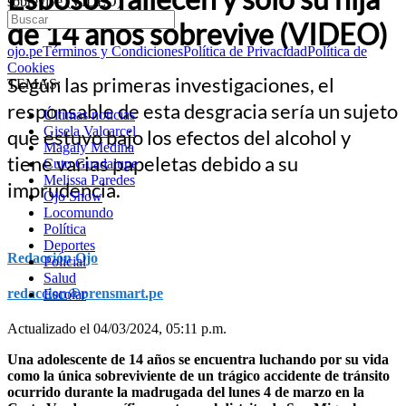
sobrevive (VIDEO)
de 14 años sobrevive (VIDEO)
ojo.pe
Términos y Condiciones
Política de Privacidad
Política de
Cookies
Según las primeras investigaciones, el
TEMAS:
responsable de esta desgracia sería un sujeto
Últimas noticias
Gisela Valcarcel
que estuvo bajo los efectos del alcohol y
Magaly Medina
tiene varias papeletas debido a su
Cuto Guadalupe
Melissa Paredes
imprudencia.
Ojo Show
Locomundo
Política
Deportes
Redacción Ojo
Policial
Salud
redaccion@prensmart.pe
Escolar
Actualizado el 04/03/2024, 05:11 p.m.
Una adolescente de 14 años se encuentra luchando por su vida
como la única sobreviviente de un trágico accidente de tránsito
ocurrido durante la madrugada del lunes 4 de marzo en la