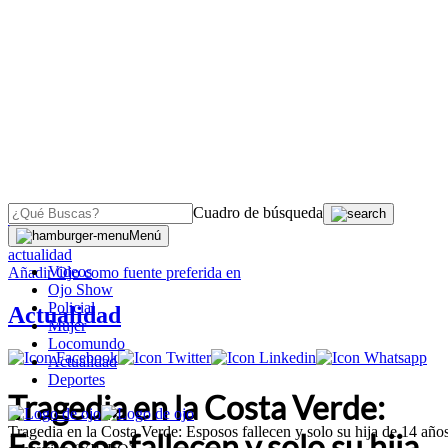
Cuadro de búsqueda
OJO
>
Menú
actualidad
Videos
Añadir
Ojo
como fuente preferida en
Ojo Show
Policial
Actualidad
Mujer
Locomundo
Actualidad
Deportes
Tragedia en la Costa Verde:
Tragedia en la Costa Verde: Esposos fallecen y solo su hija de 14 año
Esposos fallecen y solo su hija