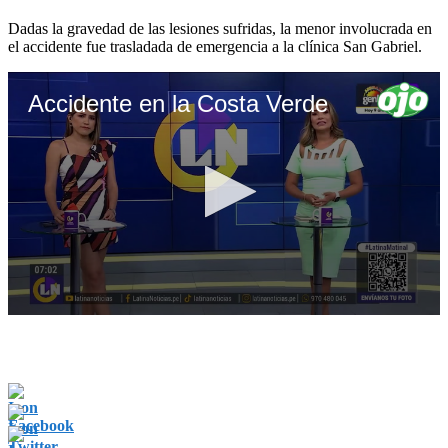
Dadas la gravedad de las lesiones sufridas, la menor involucrada en
el accidente fue trasladada de emergencia a la clínica San Gabriel.
Accidente en la Costa Verde
0
seconds
of
5
minutes,
47
seconds