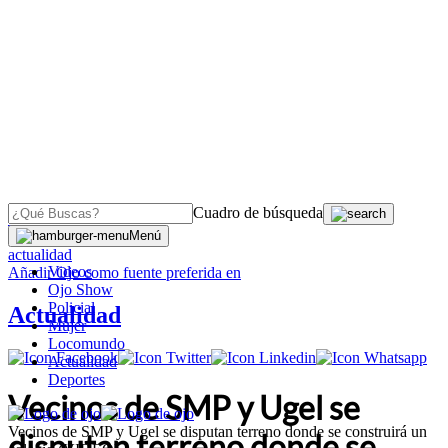
Cuadro de búsqueda
OJO
>
Menú
actualidad
Videos
Añadir
Ojo
como fuente preferida en
Ojo Show
Policial
Actualidad
Mujer
Locomundo
Actualidad
Deportes
Vecinos de SMP y Ugel se
Vecinos de SMP y Ugel se disputan terreno donde se construirá un
disputan terreno donde se