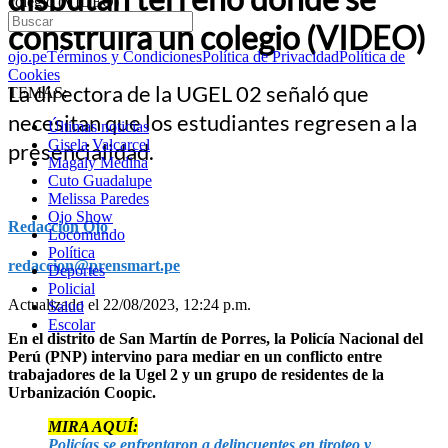
colegio (VIDEO)
construirá un colegio (VIDEO)
ojo.pe
Términos y Condiciones
Política de Privacidad
Política de
Cookies
La directora de la UGEL 02 señaló que
TEMAS:
necesitan que los estudiantes regresen a la
Últimas noticias
Gisela Valcarcel
presencialidad.
Magaly Medina
Cuto Guadalupe
Melissa Paredes
Ojo Show
Redacción Ojo
Locomundo
Política
redaccion@prensmart.pe
Deportes
Policial
Actualizado el 22/08/2023, 12:24 p.m.
Salud
Escolar
En el distrito de San Martín de Porres, la Policía Nacional del
Perú (PNP) intervino para mediar en un conflicto entre
trabajadores de la Ugel 2 y un grupo de residentes de la
Urbanización Coopic.
MIRA AQUÍ:
Policías se enfrentaron a delincuentes en tiroteo y