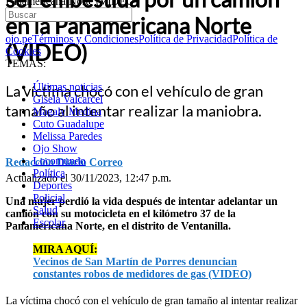
Panamericana Norte (VIDEO)
en la Panamericana Norte
ojo.pe
Términos y Condiciones
Política de Privacidad
Política de
(VIDEO)
Cookies
TEMAS:
Últimas noticias
La víctima chocó con el vehículo de gran
Gisela Valcarcel
tamaño al intentar realizar la maniobra.
Magaly Medina
Cuto Guadalupe
Melissa Paredes
Ojo Show
Locomundo
Redacción Diario Correo
Política
Actualizado el 30/11/2023, 12:47 p.m.
Deportes
Policial
Una mujer perdió la vida después de intentar adelantar un
Salud
camión con su motocicleta en el kilómetro 37 de la
Escolar
Panamericana Norte, en el distrito de Ventanilla.
MIRA AQUÍ:
Vecinos de San Martín de Porres denuncian
constantes robos de medidores de gas (VIDEO)
La víctima chocó con el vehículo de gran tamaño al intentar realizar