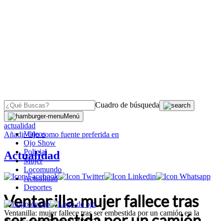
Cuadro de búsqueda
OJO
>
Menú
actualidad
Videos
Añadir
Ojo
como fuente preferida en
Ojo Show
Policial
Actualidad
Mujer
Locomundo
Actualidad
Deportes
Ventanilla: mujer fallece tras
Ventanilla: mujer fallece tras ser embestida por un camión en la
ser embestida por un camión