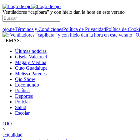
Ventiladores “capibara” y con hielo dan la hora en este verano
ojo.pe
Términos y Condiciones
Política de Privacidad
Política de Cook
TEMAS:
Últimas noticias
Gisela Valcarcel
Magaly Medina
Cuto Guadalupe
Melissa Paredes
Ojo Show
Locomundo
Política
Deportes
Policial
Salud
Escolar
OJO
>
actualidad