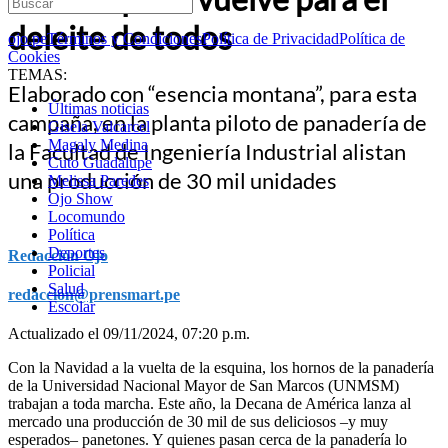
deleite de todos
ojo.pe
Términos y Condiciones
Política de Privacidad
Política de
Cookies
TEMAS:
Elaborado con “esencia montana”, para esta
Últimas noticias
campaña, en la planta piloto de panadería de
Gisela Valcarcel
Magaly Medina
la Facultad de Ingeniería Industrial alistan
Cuto Guadalupe
una producción de 30 mil unidades
Melissa Paredes
Ojo Show
Locomundo
Política
Deportes
Redacción Ojo
Policial
Salud
redaccion@prensmart.pe
Escolar
Actualizado el 09/11/2024, 07:20 p.m.
Con la Navidad a la vuelta de la esquina, los hornos de la panadería
de la Universidad Nacional Mayor de San Marcos (UNMSM)
trabajan a toda marcha. Este año, la Decana de América lanza al
mercado una producción de 30 mil de sus deliciosos –y muy
esperados– panetones. Y quienes pasan cerca de la panadería lo