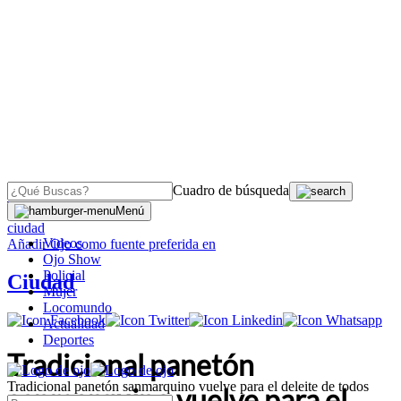
Cuadro de búsqueda
OJO
>
Menú
ciudad
Videos
Añadir
Ojo
como fuente preferida en
Ojo Show
Policial
Ciudad
Mujer
Locomundo
Actualidad
Deportes
Tradicional panetón
Tradicional panetón sanmarquino vuelve para el deleite de todos
sanmarquino vuelve para el