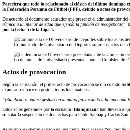
Pareciera que todo lo relacionado al clásico del último domingo 
la Federación Peruana de Fútbol (FPF), debido a actos de provo
De acuerdo al documento acusador que presentó el administrador del e
técnico a un menor de edad que ejercía la función de recogebolas”
, 
por la fecha 5 de la Liga 1.
Comunicado de Universitario de Deportes sobre los actos del c
La denuncia de Universitario presentada ante la Comisión de D
Actos de provocación
Según la acusación, el primer acto de provocación se dio cuando
Sab
expulsado y hace un gesto a todos los fanáticos.
“(Zambrano) realizó gestos con la mano provocando a la hinchada lo
Estos actos generados por la escuadra ‘
Blanquiazul
’ han llevado a q
solicitar la suspensión de dos fechas para Pablo Sabbag y Carlos Zam
Asimismo, exigieron el pago de una multa, la cual sería
“en cuantía n