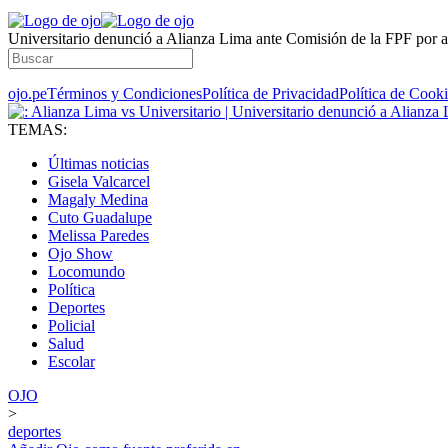
Universitario denunció a Alianza Lima ante Comisión de la FPF por a
ojo.pe
Términos y Condiciones
Política de Privacidad
Política de Cook
TEMAS:
Últimas noticias
Gisela Valcarcel
Magaly Medina
Cuto Guadalupe
Melissa Paredes
Ojo Show
Locomundo
Política
Deportes
Policial
Salud
Escolar
OJO
>
deportes