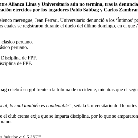
entre Alianza Lima y Universitario aún no termina, tras la denunci
cación ejercidos por los jugadores Pablo Sabbag y Carlos Zambra
lenco merengue, Jean Ferrari, Universitario denunció a los ‘Íntimos’ 
los cuales se registraron durante el duelo del último domingo, en el qu
lásico peruano.
isciplina de FPF.
bag
celebró su gol frente a la tribuna de occidente; mientras que el s
cal, lo cual también es condenable”,
señala Universitario de Deportes
ue el club crema exija que se imparta disciplina, por lo que se ampararo
brano.
o inferior a 0.5 UIT”.