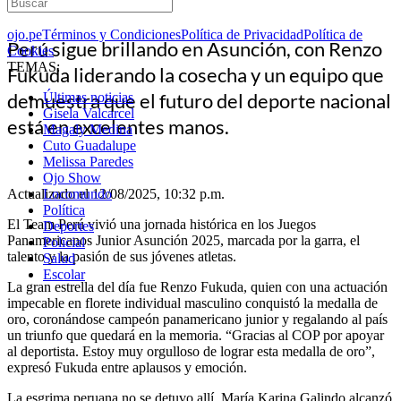
ojo.pe
Términos y Condiciones
Política de Privacidad
Política de
Perú sigue brillando en Asunción, con Renzo
Cookies
TEMAS:
Fukuda liderando la cosecha y un equipo que
demuestra que el futuro del deporte nacional
Últimas noticias
Gisela Valcarcel
está en excelentes manos.
Magaly Medina
Cuto Guadalupe
Melissa Paredes
Ojo Show
Actualizado el 12/08/2025, 10:32 p.m.
Locomundo
Política
El Team Perú vivió una jornada histórica en los Juegos
Deportes
Panamericanos Junior Asunción 2025, marcada por la garra, el
Policial
talento y la pasión de sus jóvenes atletas.
Salud
Escolar
La gran estrella del día fue Renzo Fukuda, quien con una actuación
impecable en florete individual masculino conquistó la medalla de
oro, coronándose campeón panamericano junior y regalando al país
un triunfo que quedará en la memoria. “Gracias al COP por apoyar
al deportista. Estoy muy orgulloso de lograr esta medalla de oro”,
expresó Fukuda entre aplausos y emoción.
La esgrima peruana no se detuvo allí. María Karina Galindo alcanzó