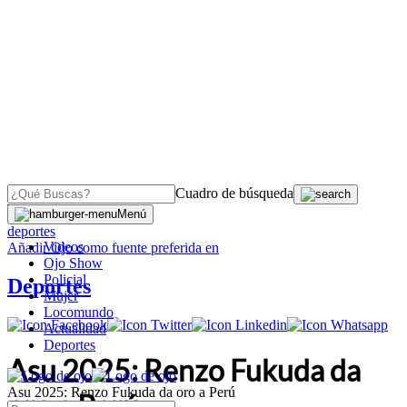
Cuadro de búsqueda
OJO
>
Menú
deportes
Videos
Añadir
Ojo
como fuente preferida en
Ojo Show
Policial
Deportes
Mujer
Locomundo
Actualidad
Deportes
Asu 2025: Renzo Fukuda da
Asu 2025: Renzo Fukuda da oro a Perú
oro a Perú