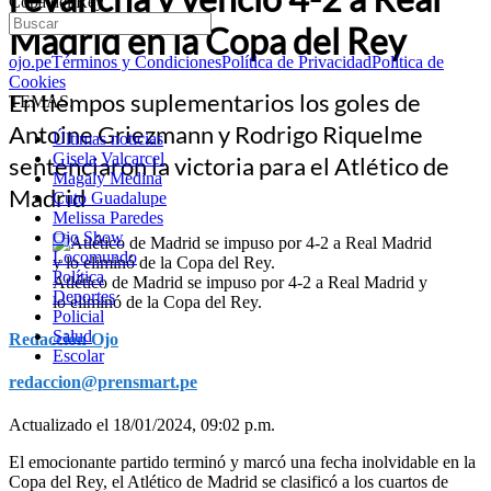
Copa del Rey
Madrid en la Copa del Rey
ojo.pe
Términos y Condiciones
Política de Privacidad
Política de
Cookies
En tiempos suplementarios los goles de
TEMAS:
Antoine Griezmann y Rodrigo Riquelme
Últimas noticias
Gisela Valcarcel
sentenciaron la victoria para el Atlético de
Magaly Medina
Madrid
Cuto Guadalupe
Melissa Paredes
Ojo Show
Locomundo
Política
Atlético de Madrid se impuso por 4-2 a Real Madrid y
Deportes
lo eliminó de la Copa del Rey.
Policial
Salud
Redacción Ojo
Escolar
redaccion@prensmart.pe
Actualizado el 18/01/2024, 09:02 p.m.
El emocionante partido terminó y marcó una fecha inolvidable en la
Copa del Rey, el Atlético de Madrid se clasificó a los cuartos de