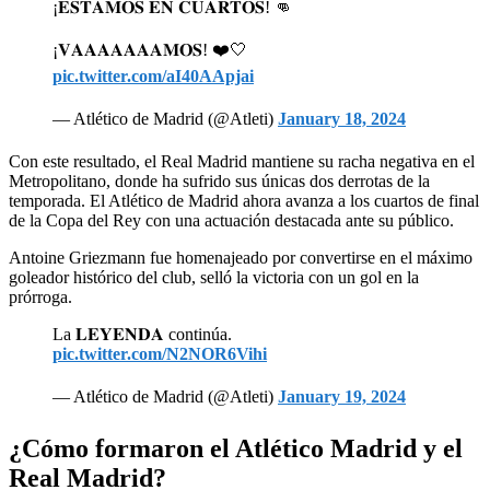
¡𝐄𝐒𝐓𝐀𝐌𝐎𝐒 𝐄𝐍 𝐂𝐔𝐀𝐑𝐓𝐎𝐒! 👊
¡𝐕𝐀𝐀𝐀𝐀𝐀𝐀𝐀𝐌𝐎𝐒! ❤️🤍
pic.twitter.com/aI40AApjai
— Atlético de Madrid (@Atleti)
January 18, 2024
Con este resultado, el Real Madrid mantiene su racha negativa en el
Metropolitano, donde ha sufrido sus únicas dos derrotas de la
temporada. El Atlético de Madrid ahora avanza a los cuartos de final
de la Copa del Rey con una actuación destacada ante su público.
Antoine Griezmann fue homenajeado por convertirse en el máximo
goleador histórico del club, selló la victoria con un gol en la
prórroga.
La 𝐋𝐄𝐘𝐄𝐍𝐃𝐀 continúa.
pic.twitter.com/N2NOR6Vihi
— Atlético de Madrid (@Atleti)
January 19, 2024
¿Cómo formaron el Atlético Madrid y el
Real Madrid?