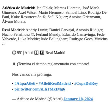
Atlético de Madrid:
Jan Oblak; Marcos Llorente, José María
Giménez, Axel Witsel, Mario Hermoso, Samuel Lino; Rodrigo De
Paul, Koke Resurrección ©, Saúl Ñíguez; Antoine Griezmann,
Álvaro Morata.
Real Madrid
: Andriy Lunin; Daniel Carvajal, Antonio Rüdiger,
Nacho Fernández ©, Ferland Mendy; Eduardo Camavinga, Fede
Valverde, Luka Modric; Jude Bellingham; Rodrygo Goes, Vinícius
Jr.
⏱ 95’ | Atleti 2️⃣-2️⃣ Real Madrid
⏸️ ¡Termina el tiempo reglamentario con empate!
Nos vamos a la prórroga.
•
#AúpaAtleti
•
#AtletiRealMadrid
•
#CopaDelRey
•
pic.twitter.com/sLhTMkIMg6
— Atlético de Madrid (@Atleti)
January 18, 2024