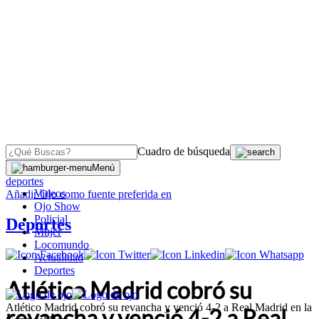
Cuadro de búsqueda
OJO
>
Menú
deportes
Videos
Añadir
Ojo
como fuente preferida en
Ojo Show
Policial
Deportes
Mujer
Locomundo
Actualidad
Deportes
Atlético Madrid cobró su
Atlético Madrid cobró su revancha y venció 4-2 a Real Madrid en la
revancha y venció 4-2 a Real