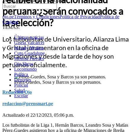
¿Serán convocados a la selección?
peruana:¿Serán convocados a
ojo.pe
Términos y Condiciones
Política de Privacidad
Política de
la selección?
Cookies
TEMAS:
Últimas noticias
Los futbolistas de Universitario, Alianza Lima
Gisela Valcarcel
y Cristal juramentaron en la oficina de
Magaly Medina
Cuto Guadalupe
Migraciones y desde la tarde de hoy son
Melissa Paredes
peruanos oficialmente.
Ojo Show
Locomundo
Política
Deportes
Pérez-Guedes, Sosa y Barcos ya son peruanos.
Policial
Salud
Redacción Ojo
Escolar
redaccion@prensmart.pe
Actualizado el 22/12/2023, 05:06 p.m.
Los futbolistas de la Liga 1, Hernán Barcos, Leandro Sosa y Matías
Pérez-Guedes asistieron hoy a la oficina de Migraciones de Breña