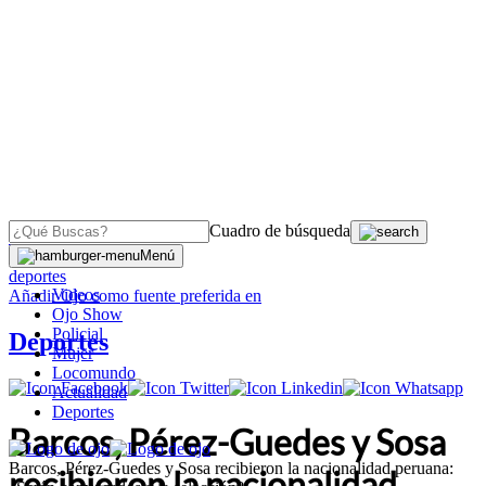
Cuadro de búsqueda
OJO
>
Menú
deportes
Videos
Añadir
Ojo
como fuente preferida en
Ojo Show
Policial
Deportes
Mujer
Locomundo
Actualidad
Deportes
Barcos, Pérez-Guedes y Sosa
Barcos, Pérez-Guedes y Sosa recibieron la nacionalidad peruana:
recibieron la nacionalidad