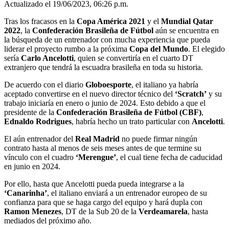
Actualizado el 19/06/2023, 06:26 p.m.
Tras los fracasos en la
Copa América 2021
y el
Mundial Qatar
2022
, la
Confederación Brasileña de Fútbol
aún se encuentra en
la búsqueda de un entrenador con mucha experiencia que pueda
liderar el proyecto rumbo a la próxima
Copa del Mundo
. El elegido
sería
Carlo Ancelotti
, quien se convertiría en el cuarto DT
extranjero que tendrá la escuadra brasileña en toda su historia.
De acuerdo con el diario
Globoesporte
, el italiano ya habría
aceptado convertirse en el nuevo director técnico del
‘Scratch’
y su
trabajo iniciaría en enero o junio de 2024. Esto debido a que el
presidente de la
Confederación Brasileña de Fútbol (CBF)
,
Ednaldo Rodrigues
, habría hecho un trato particular con
Ancelotti
.
El aún entrenador del
Real Madrid
no puede firmar ningún
contrato hasta al menos de seis meses antes de que termine su
vínculo con el cuadro
‘Merengue’
, el cual tiene fecha de caducidad
en junio en 2024.
Por ello, hasta que Ancelotti pueda pueda integrarse a la
‘Canarinha’
, el italiano enviará a un entrenador europeo de su
confianza para que se haga cargo del equipo y hará dupla con
Ramon Menezes
, DT de la Sub 20 de la
Verdeamarela
, hasta
mediados del próximo año.