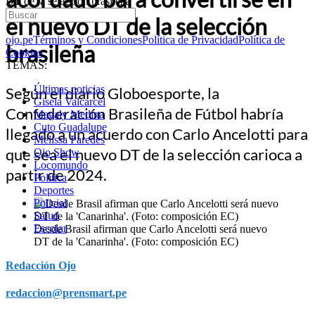
DT de la selección brasileña
el nuevo DT de la selección
ojo.pe
Términos y Condiciones
Política de Privacidad
Política de
brasileña
Cookies
TEMAS:
Últimas noticias
Según el diario Globoesporte, la
Gisela Valcarcel
Confederación Brasileña de Fútbol habría
Magaly Medina
Cuto Guadalupe
llegado a un acuerdo con Carlo Ancelotti para
Melissa Paredes
que sea el nuevo DT de la selección carioca a
Ojo Show
Locomundo
partir de 2024.
Política
Deportes
Policial
Salud
Escolar
Desde Brasil afirman que Carlo Ancelotti será nuevo
DT de la 'Canarinha'. (Foto: composición EC)
Redacción Ojo
redaccion@prensmart.pe