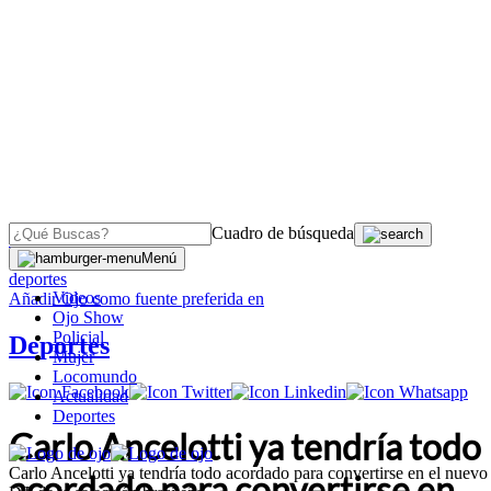
Cuadro de búsqueda
OJO
>
Menú
deportes
Videos
Añadir
Ojo
como fuente preferida en
Ojo Show
Policial
Deportes
Mujer
Locomundo
Actualidad
Deportes
Carlo Ancelotti ya tendría todo
Carlo Ancelotti ya tendría todo acordado para convertirse en el nuevo
acordado para convertirse en