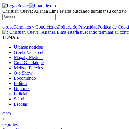
Christian Cueva: Alianza Lima estaría buscando terminar su contrato
ojo.pe
Términos y Condiciones
Política de Privacidad
Política de Cook
TEMAS:
Últimas noticias
Gisela Valcarcel
Magaly Medina
Cuto Guadalupe
Melissa Paredes
Ojo Show
Locomundo
Política
Deportes
Policial
Salud
Escolar
OJO
>
deportes