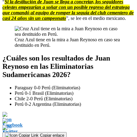
“
Si la destitución de Juan se llega a concretar, los seguidores
celestes empezarían a soñar con un posible regreso del estratega
que comandó al equipo de romper la sequía del club cementero de
casi 24 años sin un campeonato
”, se lee en el medio mexicano.
Cruz Azul tiene en la mira a Juan Reynoso en caso sea
destituido en Perú.
¿Cuáles son los resultados de Juan
Reynoso en las Eliminatorias
Sudamericanas 2026?
Paraguay 0-0 Perú (Eliminatorias)
Perú 0-1 Brasil (Eliminatorias)
Chile 2-0 Perú (Eliminatorias)
Perú 0-2 Argentina (Eliminatorias)
Copiar enlace