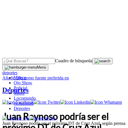
Cuadro de búsqueda
OJO
>
Menú
deportes
Videos
Añadir
Ojo
como fuente preferida en
Ojo Show
Policial
Deportes
Mujer
Locomundo
Actualidad
Deportes
Juan Reynoso podría ser el
Juan Reynoso podría ser el próximo DT de Cruz Azul, según prensa
próximo DT de Cruz Azul,