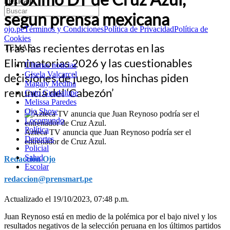
mexicana
según prensa mexicana
ojo.pe
Términos y Condiciones
Política de Privacidad
Política de
Cookies
Tras las recientes derrotas en las
TEMAS:
Eliminatorias 2026 y las cuestionables
Últimas noticias
Gisela Valcarcel
decisiones de juego, los hinchas piden
Magaly Medina
renuncia del ‘Cabezón’
Cuto Guadalupe
Melissa Paredes
Ojo Show
Locomundo
Política
Azteca TV anuncia que Juan Reynoso podría ser el
Deportes
entrenador de Cruz Azul.
Policial
Salud
Redacción Ojo
Escolar
redaccion@prensmart.pe
Actualizado el 19/10/2023, 07:48 p.m.
Juan Reynoso está en medio de la polémica por el bajo nivel y los
resultados negativos de la selección peruana en los últimos partidos