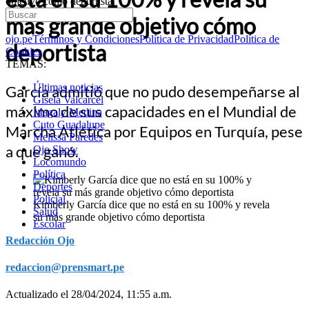
objetivo cómo deportista
más grande objetivo cómo
ojo.pe
Términos y Condiciones
Política de Privacidad
Política de
deportista
Cookies
TEMAS:
Últimas noticias
García admitió que no pudo desempeñarse al
Gisela Valcarcel
máximo de sus capacidades en el Mundial de
Magaly Medina
Cuto Guadalupe
Marcha Atlética por Equipos en Turquía, pese
Melissa Paredes
a que ganó.
Ojo Show
Locomundo
Política
Deportes
Policial
Kimberly García dice que no está en su 100% y revela
Salud
su más grande objetivo cómo deportista
Escolar
Redacción Ojo
redaccion@prensmart.pe
Actualizado el 28/04/2024, 11:55 a.m.