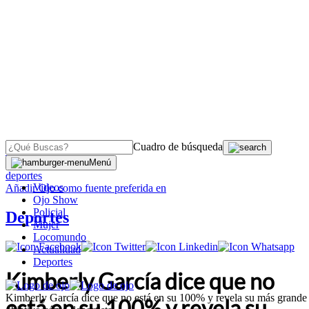
Cuadro de búsqueda
OJO
>
Menú
deportes
Videos
Añadir
Ojo
como fuente preferida en
Ojo Show
Policial
Deportes
Mujer
Locomundo
Actualidad
Deportes
Kimberly García dice que no
Kimberly García dice que no está en su 100% y revela su más grande
está en su 100% y revela su