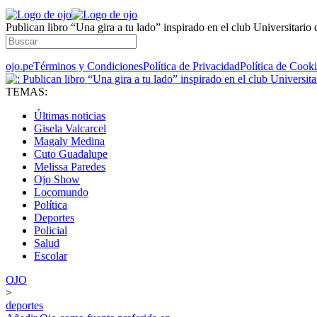
Publican libro “Una gira a tu lado” inspirado en el club Universitario
ojo.pe
Términos y Condiciones
Política de Privacidad
Política de Cook
TEMAS:
Últimas noticias
Gisela Valcarcel
Magaly Medina
Cuto Guadalupe
Melissa Paredes
Ojo Show
Locomundo
Política
Deportes
Policial
Salud
Escolar
OJO
>
deportes