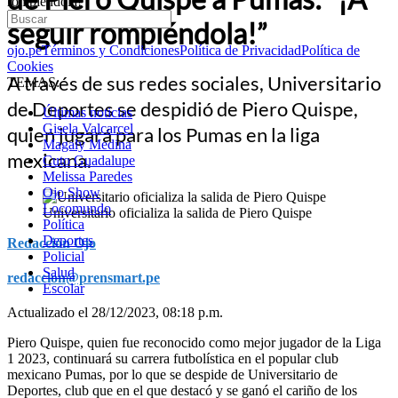
rompiéndola!”
seguir rompiéndola!”
ojo.pe
Términos y Condiciones
Política de Privacidad
Política de
Cookies
A través de sus redes sociales, Universitario
TEMAS:
de Deportes se despidió de Piero Quispe,
Últimas noticias
Gisela Valcarcel
quien jugará para los Pumas en la liga
Magaly Medina
mexicana.
Cuto Guadalupe
Melissa Paredes
Ojo Show
Locomundo
Universitario oficializa la salida de Piero Quispe
Política
Deportes
Redacción Ojo
Policial
Salud
redaccion@prensmart.pe
Escolar
Actualizado el 28/12/2023, 08:18 p.m.
Piero Quispe, quien fue reconocido como mejor jugador de la Liga
1 2023, continuará su carrera futbolística en el popular club
mexicano Pumas, por lo que se despide de Universitario de
Deportes, club que en el que destacó y se ganó el cariño de los