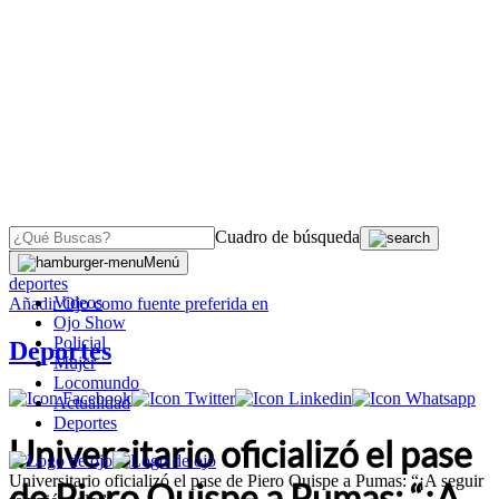
Cuadro de búsqueda
OJO
>
Menú
deportes
Videos
Añadir
Ojo
como fuente preferida en
Ojo Show
Policial
Deportes
Mujer
Locomundo
Actualidad
Deportes
Universitario oficializó el pase
Universitario oficializó el pase de Piero Quispe a Pumas: “¡A seguir
de Piero Quispe a Pumas: “¡A