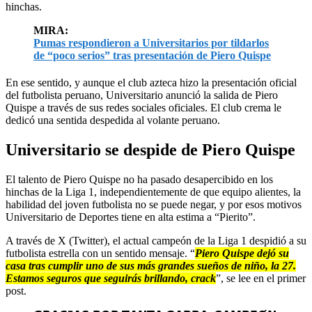
hinchas.
MIRA:
Pumas respondieron a Universitarios por tildarlos
de “poco serios” tras presentación de Piero Quispe
En ese sentido, y aunque el club azteca hizo la presentación oficial
del futbolista peruano, Universitario anunció la salida de Piero
Quispe a través de sus redes sociales oficiales. El club crema le
dedicó una sentida despedida al volante peruano.
Universitario se despide de Piero Quispe
El talento de Piero Quispe no ha pasado desapercibido en los
hinchas de la Liga 1, independientemente de que equipo alientes, la
habilidad del joven futbolista no se puede negar, y por esos motivos
Universitario de Deportes tiene en alta estima a “Pierito”.
A través de X (Twitter), el actual campeón de la Liga 1 despidió a su
futbolista estrella con un sentido mensaje. “
Piero Quispe dejó su
casa tras cumplir uno de sus más grandes sueños de niño, la 27.
Estamos seguros que seguirás brillando, crack
”, se lee en el primer
post.