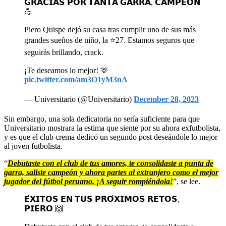
𝗚𝗥𝗔𝗖𝗜𝗔𝗦 𝗣𝗢𝗥 𝗧𝗔𝗡𝗧𝗔 𝗚𝗔𝗥𝗥𝗔, 𝗖𝗔𝗠𝗣𝗘𝗢́𝗡
💪
Piero Quispe dejó su casa tras cumplir uno de sus más
grandes sueños de niño, la ⭐27. Estamos seguros que
seguirás brillando, crack.
¡Te deseamos lo mejor! 🫶
pic.twitter.com/am3O1yM3nA
— Universitario (@Universitario)
December 28, 2023
Sin embargo, una sola dedicatoria no sería suficiente para que
Universitario mostrara la estima que siente por su ahora exfutbolista,
y es que el club crema dedicó un segundo post deseándole lo mejor
al joven futbolista.
“
Debutaste con el club de tus amores, te consolidaste a punta de
garra, saliste campeón y ahora partes al extranjero como el mejor
jugador del fútbol peruano. ¡A seguir rompiéndola!
”, se lee.
𝗘́𝗫𝗜𝗧𝗢𝗦 𝗘𝗡 𝗧𝗨𝗦 𝗣𝗥𝗢́𝗫𝗜𝗠𝗢𝗦 𝗥𝗘𝗧𝗢𝗦,
𝗣𝗜𝗘𝗥𝗢 🙌