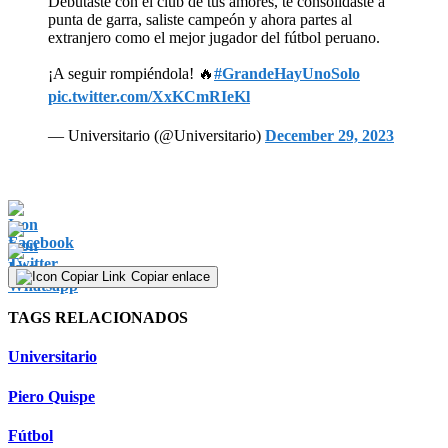
Debutaste con el club de tus amores, te consolidaste a
punta de garra, saliste campeón y ahora partes al
extranjero como el mejor jugador del fútbol peruano.
¡A seguir rompiéndola! 🔥
#GrandeHayUnoSolo
pic.twitter.com/XxKCmRIeKl
— Universitario (@Universitario)
December 29, 2023
Copiar enlace
TAGS RELACIONADOS
Universitario
Piero Quispe
Fútbol