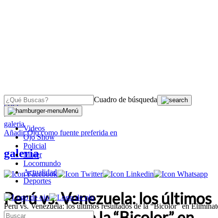
Cuadro de búsqueda
OJO
Menú
>
galeria
Videos
Añadir
Ojo
como fuente preferida en
Ojo Show
Policial
galeria
Mujer
Locomundo
Actualidad
Deportes
Perú vs. Venezuela: los últimos
Perú vs. Venezuela: los últimos resultados de la “Bicolor” en Elimin
resultados de la “Bicolor” en