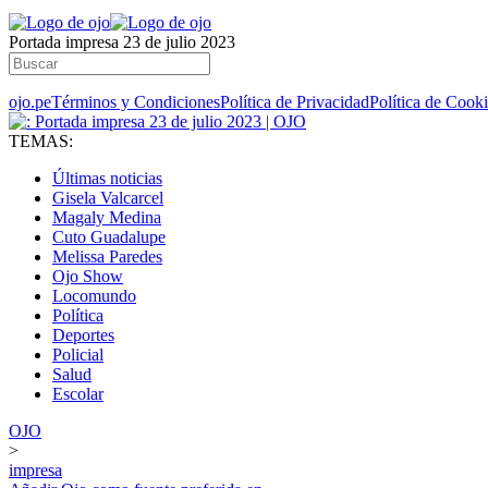
Portada impresa 23 de julio 2023
ojo.pe
Términos y Condiciones
Política de Privacidad
Política de Cook
TEMAS:
Últimas noticias
Gisela Valcarcel
Magaly Medina
Cuto Guadalupe
Melissa Paredes
Ojo Show
Locomundo
Política
Deportes
Policial
Salud
Escolar
OJO
>
impresa