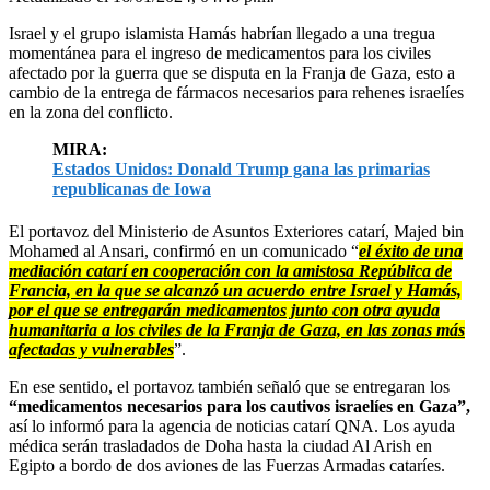
Israel y el grupo islamista Hamás habrían llegado a una tregua
momentánea para el ingreso de medicamentos para los civiles
afectado por la guerra que se disputa en la Franja de Gaza, esto a
cambio de la entrega de fármacos necesarios para rehenes israelíes
en la zona del conflicto.
MIRA:
Estados Unidos: Donald Trump gana las primarias
republicanas de Iowa
El portavoz del Ministerio de Asuntos Exteriores catarí, Majed bin
Mohamed al Ansari, confirmó en un comunicado “
el éxito de una
mediación catarí en cooperación con la amistosa República de
Francia, en la que se alcanzó un acuerdo entre Israel y Hamás,
por el que se entregarán medicamentos junto con otra ayuda
humanitaria a los civiles de la Franja de Gaza, en las zonas más
afectadas y vulnerables
”.
En ese sentido, el portavoz también señaló que se entregaran los
“medicamentos necesarios para los cautivos israelíes en Gaza”,
así lo informó para la agencia de noticias catarí QNA. Los ayuda
médica serán trasladados de Doha hasta la ciudad Al Arish en
Egipto a bordo de dos aviones de las Fuerzas Armadas cataríes.