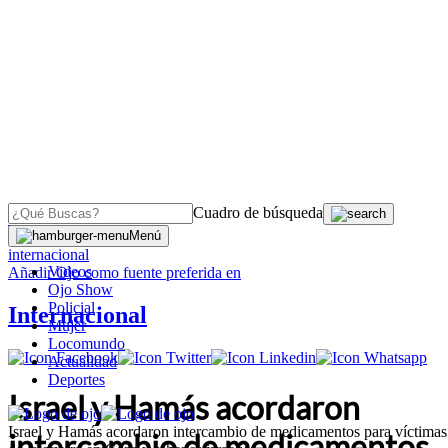
Cuadro de búsqueda
OJO
>
Menú
internacional
Videos
Añadir
Ojo
como fuente preferida en
Ojo Show
Policial
Internacional
Mujer
Locomundo
Actualidad
Deportes
Israel y Hamás acordaron
Israel y Hamás acordaron intercambio de medicamentos para víctimas
intercambio de medicamentos