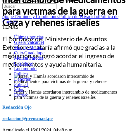
de la guerra en Gaza y rehenes israelíes
para víctimas de la guerra en
ojo.pe
Términos y Condiciones
Política de Privacidad
Política de
Gaza y rehenes israelíes
Cookies
TEMAS:
Últimas noticias
El portavoz del Ministerio de Asuntos
Gisela Valcarcel
Exteriores cataría afirmó que gracias a la
Magaly Medina
Cuto Guadalupe
mediación se logró acordar el ingreso de
Melissa Paredes
medicamentos y ayuda humanitaria.
Ojo Show
Locomundo
Política
Deportes
Policial
Salud
Israel y Hamás acordaron intercambio de medicamentos
Escolar
para víctimas de la guerra y rehenes israelíes
Redacción Ojo
redaccion@prensmart.pe
Actualizado el 16/01/2024, 04:48 p.m.