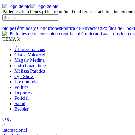
Parientes de rehenes piden reunión al Gobierno israelí tras incremento
ojo.pe
Términos y Condiciones
Política de Privacidad
Política de Cook
TEMAS:
Últimas noticias
Gisela Valcarcel
Magaly Medina
Cuto Guadalupe
Melissa Paredes
Ojo Show
Locomundo
Política
Deportes
Policial
Salud
Escolar
OJO
>
internacional