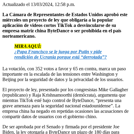
Actualizado el 13/03/2024, 12:58 p.m.
La Cámara de Representantes de Estados Unidos aprobó este
miércoles un proyecto de ley que obligaría a la popular
aplicación de videos cortos TikTok a desvincularse de su
empresa matriz china ByteDance o ser prohibida en el país
norteamericano.
MIRA AQUÍ:
¿Papa Francisco se le juega por Putin y pide
rendición de Ucrania porque está “derrotada”?
La votación, con 352 votos a favor y 65 en contra, marca un paso
importante en la escalada de las tensiones entre Washington y
Beijing por la seguridad de datos y la privacidad de los usuarios.
El proyecto de ley, presentado por los congresistas Mike Gallagher
(republicano) y Raja Krishnamoorthi (demócrata), argumenta que
mientras TikTok esté bajo control de ByteDance, “presenta una
grave amenaza para la seguridad nacional estadounidense”. La
empresa china ha negado en repetidas ocasiones las acusaciones de
compartir datos de usuarios con el gobierno chino.
De ser aprobada por el Senado y firmada por el presidente Joe
Biden, la ley otorgaría a ByteDance un plazo de 180 días para