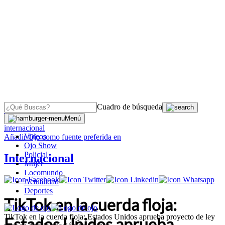
Cuadro de búsqueda
OJO
>
Menú
internacional
Videos
Añadir
Ojo
como fuente preferida en
Ojo Show
Policial
Internacional
Mujer
Locomundo
Actualidad
Deportes
TikTok en la cuerda floja:
TikTok en la cuerda floja: Estados Unidos aprueba proyecto de ley
Estados Unidos aprueba