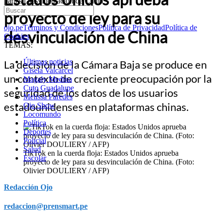
para su desvinculación de China
proyecto de ley para su
ojo.pe
Términos y Condiciones
Política de Privacidad
Política de
desvinculación de China
Cookies
TEMAS:
Últimas noticias
La decisión de la Cámara Baja se produce en
Gisela Valcarcel
un contexto de creciente preocupación por la
Magaly Medina
Cuto Guadalupe
seguridad de los datos de los usuarios
Melissa Paredes
estadounidenses en plataformas chinas.
Ojo Show
Locomundo
Política
Deportes
Policial
Salud
TikTok en la cuerda floja: Estados Unidos aprueba
Escolar
proyecto de ley para su desvinculación de China. (Foto:
Olivier DOULIERY / AFP)
Redacción Ojo
redaccion@prensmart.pe