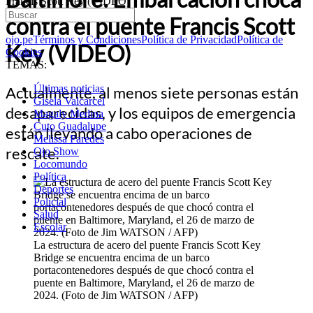
Francis Scott Key (VIDEO)
contra el puente Francis Scott
ojo.pe
Términos y Condiciones
Política de Privacidad
Política de
Key (VIDEO)
Cookies
TEMAS:
Últimas noticias
Actualmente, al menos siete personas están
Gisela Valcarcel
desaparecidas, y los equipos de emergencia
Magaly Medina
Cuto Guadalupe
están llevando a cabo operaciones de
Melissa Paredes
rescate.
Ojo Show
Locomundo
Política
Deportes
Policial
Salud
Escolar
La estructura de acero del puente Francis Scott Key
Bridge se encuentra encima de un barco
portacontenedores después de que chocó contra el
puente en Baltimore, Maryland, el 26 de marzo de
2024. (Foto de Jim WATSON / AFP)