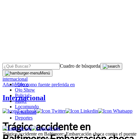
Cuadro de búsqueda
OJO
>
Menú
internacional
Videos
Añadir
Ojo
como fuente preferida en
Ojo Show
Policial
Internacional
Mujer
Locomundo
Actualidad
Deportes
Trágico accidente en
Trágico accidente en Baltimore: Embarcación choca contra el puente
Baltimore: Embarcación choca