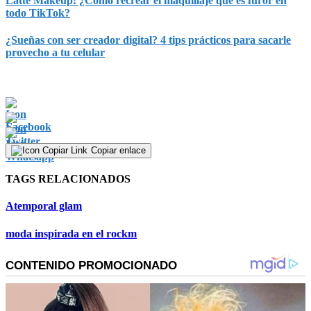
Latte Makeup: ¿Cómo recrear el maquillaje que es furor en
todo TikTok?
¿Sueñas con ser creador digital? 4 tips prácticos para sacarle
provecho a tu celular
Copiar enlace
TAGS RELACIONADOS
Atemporal glam
moda inspirada en el rockm