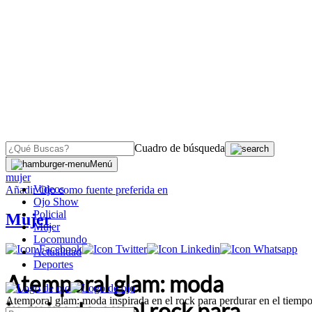
Cuadro de búsqueda
OJO
>
Menú
mujer
Videos
Añadir
Ojo
como fuente preferida en
Ojo Show
Policial
Mujer
Mujer
Locomundo
Actualidad
Deportes
Atemporal glam: moda
Atemporal glam: moda inspirada en el rock para perdurar en el tiemp
inspirada en el rock para