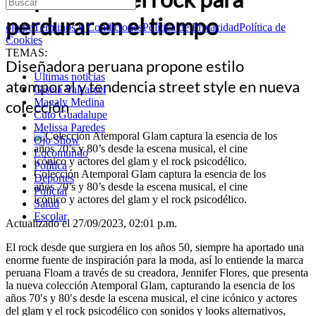
perdurar en el tiempo
ojo.pe
Términos y Condiciones
Política de Privacidad
Política de
Cookies
TEMAS:
Diseñadora peruana propone estilo
Últimas noticias
atemporal y tendencia street style en nueva
Gisela Valcarcel
Magaly Medina
colección
Cuto Guadalupe
Melissa Paredes
Ojo Show
Locomundo
Política
Colección Atemporal Glam captura la esencia de los
Deportes
años 70’s y 80’s desde la escena musical, el cine
Policial
icónico y actores del glam y el rock psicodélico.
Salud
Escolar
Actualizado el 27/09/2023, 02:01 p.m.
El rock desde que surgiera en los años 50, siempre ha aportado una
enorme fuente de inspiración para la moda, así lo entiende la marca
peruana Floam a través de su creadora, Jennifer Flores, que presenta
la nueva colección Atemporal Glam, capturando la esencia de los
años 70′s y 80′s desde la escena musical, el cine icónico y actores
del glam y el rock psicodélico con sonidos y looks alternativos,