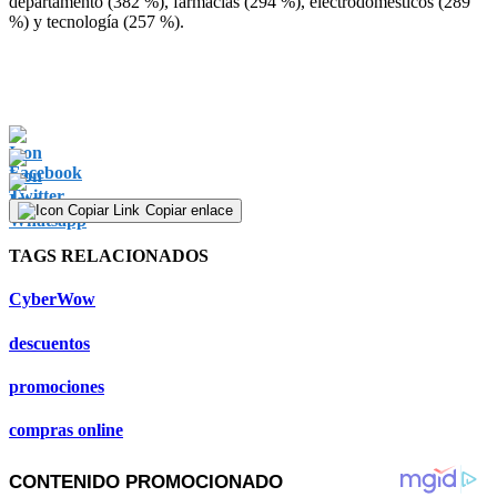
departamento (382 %), farmacias (294 %), electrodomésticos (289
%) y tecnología (257 %).
Copiar enlace
TAGS RELACIONADOS
CyberWow
descuentos
promociones
compras online