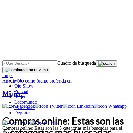
Cuadro de búsqueda
OJO
>
Menú
mujer
Videos
Añadir
Ojo
como fuente preferida en
Ojo Show
Policial
Mujer
Mujer
Locomundo
Actualidad
Deportes
Compras online: Estas son las
Compras online: Estas son las 5 categorías más buscadas para el
5 categorías más buscadas