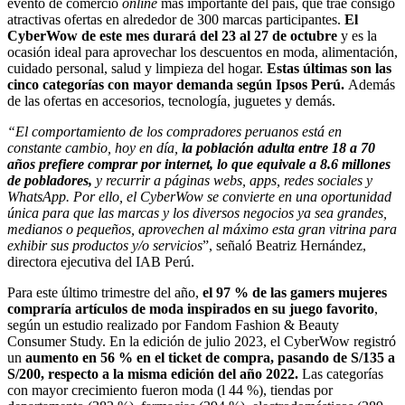
evento de comercio
online
más importante del país, que trae consigo
atractivas ofertas en alrededor de 300 marcas participantes.
El
CyberWow de este mes durará del 23 al 27 de octubre
y es la
ocasión ideal para aprovechar los descuentos en moda, alimentación,
cuidado personal, salud y limpieza del hogar.
Estas últimas son las
cinco categorías con mayor demanda según Ipsos Perú.
Además
de las ofertas en accesorios, tecnología, juguetes y demás.
“El comportamiento de los compradores peruanos está en
constante cambio, hoy en día,
la población adulta entre 18 a 70
años prefiere comprar por internet, lo que equivale a 8.6 millones
de pobladores,
y recurrir a páginas webs, apps, redes sociales y
WhatsApp. Por ello, el CyberWow se convierte en una oportunidad
única para que las marcas y los diversos negocios ya sea grandes,
medianos o pequeños, aprovechen al máximo esta gran vitrina para
exhibir sus productos y/o servicios
”, señaló Beatriz Hernández,
directora ejecutiva del IAB Perú.
Para este último trimestre del año,
el 97 % de las gamers mujeres
compraría artículos de moda inspirados en su juego favorito
,
según un estudio realizado por Fandom Fashion & Beauty
Consumer Study. En la edición de julio 2023, el CyberWow registró
un
aumento en 56 % en el ticket de compra, pasando de S/135 a
S/200, respecto a la misma edición del año 2022.
Las categorías
con mayor crecimiento fueron moda (l 44 %), tiendas por