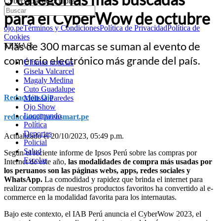
CyberWow de octubre
para el CyberWow de octubre
ojo.pe
Términos y Condiciones
Política de Privacidad
Política de
Cookies
Más de 300 marcas se suman al evento de
TEMAS:
comercio electrónico más grande del país.
Últimas noticias
Gisela Valcarcel
Magaly Medina
Cuto Guadalupe
Redacción Ojo
Melissa Paredes
Ojo Show
Locomundo
redaccion@prensmart.pe
Política
Deportes
Actualizado el 20/10/2023, 05:49 p.m.
Policial
Salud
Según el reciente informe de Ipsos Perú sobre las compras por
Escolar
Internet de este año,
las modalidades de compra más usadas por
los peruanos son las páginas webs, apps, redes sociales y
WhatsApp.
La comodidad y rapidez que brinda el internet para
realizar compras de nuestros productos favoritos ha convertido al e-
commerce en la modalidad favorita para los internautas.
Bajo este contexto, el IAB Perú anuncia el CyberWow 2023, el