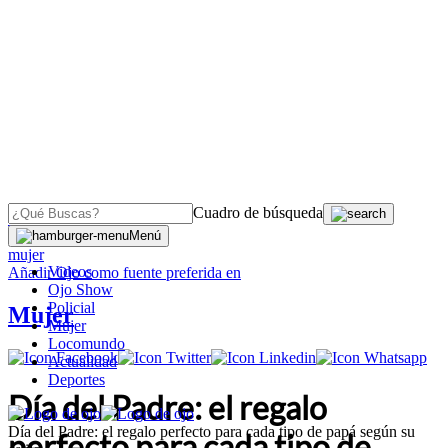
Cuadro de búsqueda
OJO
>
Menú
mujer
Videos
Añadir
Ojo
como fuente preferida en
Ojo Show
Policial
Mujer
Mujer
Locomundo
Actualidad
Deportes
Día del Padre: el regalo
Día del Padre: el regalo perfecto para cada tipo de papá según su
perfecto para cada tipo de