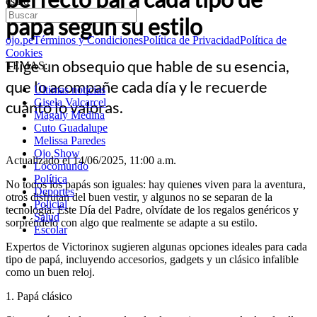
estilo
papá según su estilo
ojo.pe
Términos y Condiciones
Política de Privacidad
Política de
Cookies
Elige un obsequio que hable de su esencia,
TEMAS:
que lo acompañe cada día y le recuerde
Últimas noticias
Gisela Valcarcel
cuánto lo valoras.
Magaly Medina
Cuto Guadalupe
Melissa Paredes
Ojo Show
Actualizado el 14/06/2025, 11:00 a.m.
Locomundo
Política
No todos los papás son iguales: hay quienes viven para la aventura,
Deportes
otros disfrutan del buen vestir, y algunos no se separan de la
Policial
tecnología. Este Día del Padre, olvídate de los regalos genéricos y
Salud
sorpréndelo con algo que realmente se adapte a su estilo.
Escolar
Expertos de Victorinox sugieren algunas opciones ideales para cada
tipo de papá, incluyendo accesorios, gadgets y un clásico infalible
como un buen reloj.
1. Papá clásico