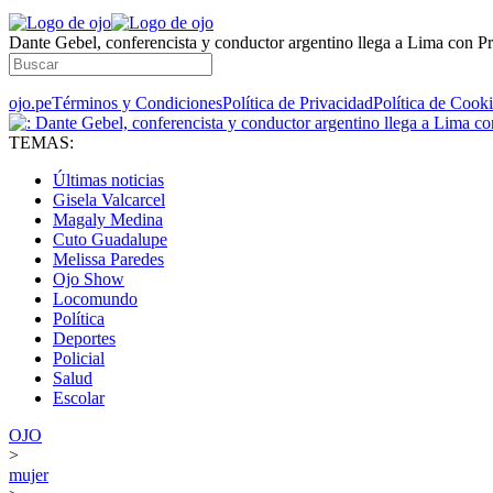
Dante Gebel, conferencista y conductor argentino llega a Lima con P
ojo.pe
Términos y Condiciones
Política de Privacidad
Política de Cook
TEMAS:
Últimas noticias
Gisela Valcarcel
Magaly Medina
Cuto Guadalupe
Melissa Paredes
Ojo Show
Locomundo
Política
Deportes
Policial
Salud
Escolar
OJO
>
mujer