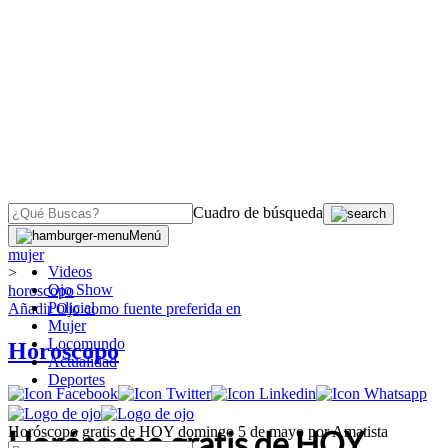
Cuadro de búsqueda
OJO
>
Menú
mujer
Videos
>
Ojo Show
horoscopo
Policial
Añadir
Ojo
como fuente preferida en
Mujer
Locomundo
Horoscopo
Actualidad
Deportes
Horóscopo gratis de HOY domingo 5 de mayo por Amatista
Horóscopo gratis de HOY