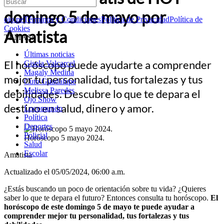
domingo 5 de mayo por
ojo.pe
Términos y Condiciones
Política de Privacidad
Política de
Cookies
Amatista
TEMAS:
Últimas noticias
El horóscopo puede ayudarte a comprender
Gisela Valcarcel
Magaly Medina
mejor tu personalidad, tus fortalezas y tus
Cuto Guadalupe
Melissa Paredes
debilidades. Descubre lo que te depara el
Ojo Show
destino en salud, dinero y amor.
Locomundo
Política
Deportes
Policial
Horóscopo 5 mayo 2024.
Salud
Escolar
Amatista
Actualizado el 05/05/2024, 06:00 a.m.
¿Estás buscando un poco de orientación sobre tu vida? ¿Quieres
saber lo que te depara el futuro? Entonces consulta tu horóscopo.
El
horóscopo de este domingo 5 de mayo te puede ayudar a
comprender mejor tu personalidad, tus fortalezas y tus