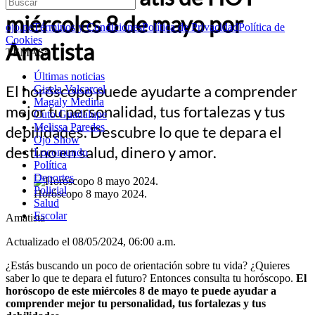
miércoles 8 de mayo por
ojo.pe
Términos y Condiciones
Política de Privacidad
Política de
Cookies
Amatista
TEMAS:
Últimas noticias
El horóscopo puede ayudarte a comprender
Gisela Valcarcel
Magaly Medina
mejor tu personalidad, tus fortalezas y tus
Cuto Guadalupe
Melissa Paredes
debilidades. Descubre lo que te depara el
Ojo Show
destino en salud, dinero y amor.
Locomundo
Política
Deportes
Policial
Horóscopo 8 mayo 2024.
Salud
Escolar
Amatista
Actualizado el 08/05/2024, 06:00 a.m.
¿Estás buscando un poco de orientación sobre tu vida? ¿Quieres
saber lo que te depara el futuro? Entonces consulta tu horóscopo.
El
horóscopo de este miércoles 8 de mayo te puede ayudar a
comprender mejor tu personalidad, tus fortalezas y tus