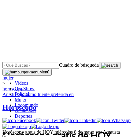
Cuadro de búsqueda
OJO
>
Menú
mujer
Videos
>
Ojo Show
horoscopo
Policial
Añadir
Ojo
como fuente preferida en
Mujer
Locomundo
Horoscopo
Actualidad
Deportes
Horóscopo gratis de HOY miércoles 8 de mayo por Amatista
Horóscopo gratis de HOY