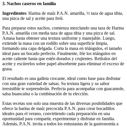
3. Nachos caseros en familia
Ingredientes
: Harina de maíz P.A.N. amarilla, ½ taza de agua tibia,
una pizca de sal y aceite para freír.
Para preparar estos nachos, comienza mezclando una taza de Harina
P.A.N. amarilla con media taza de agua tibia y una pizca de sal.
Amasa hasta obtener una textura uniforme y manejable. Luego,
extiende la masa con un rodillo sobre una superficie limpia,
formando una capa delgada. Corta la masa en triángulos, el tamaño
ideal para un bocado perfecto. Finalmente, fríe los triángulos en
aceite caliente hasta que estén dorados y crujientes. Retíralos del
aceite y escúrrelos sobre papel absorbente para eliminar el exceso de
grasa.
El resultado es una galleta crocante, ideal como base para disfrutar
con una gran variedad de salsas. Su textura ligera y su sabor
irresistible te sorprenderán. Perfecta para acompañar con guacamole,
salsa huancaína o la combinación de tu elección.
Estas recetas son solo una muestra de las diversas posibilidades que
ofrece la harina de maíz precocida P.A.N. para crear bocadillos
ideales para el verano, convirtiendo cada preparación en una
oportunidad para compartir, experimentar y disfrutar en familia.
Además, P.A.N. invita a todos los entusiastas de la gastronomía a