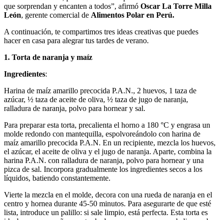
que sorprendan y encanten a todos”, afirmó
Oscar La Torre Milla
León
, gerente comercial de
Alimentos Polar en Perú.
A continuación, te compartimos tres ideas creativas que puedes
hacer en casa para alegrar tus tardes de verano.
1. Torta de naranja y maíz
Ingredientes
:
Harina de maíz amarillo precocida P.A.N., 2 huevos, 1 taza de
azúcar, ½ taza de aceite de oliva, ½ taza de jugo de naranja,
ralladura de naranja, polvo para hornear y sal.
Para preparar esta torta, precalienta el horno a 180 °C y engrasa un
molde redondo con mantequilla, espolvoreándolo con harina de
maíz amarillo precocida P.A.N. En un recipiente, mezcla los huevos,
el azúcar, el aceite de oliva y el jugo de naranja. Aparte, combina la
harina P.A.N. con ralladura de naranja, polvo para hornear y una
pizca de sal. Incorpora gradualmente los ingredientes secos a los
líquidos, batiendo constantemente.
Vierte la mezcla en el molde, decora con una rueda de naranja en el
centro y hornea durante 45-50 minutos. Para asegurarte de que esté
lista, introduce un palillo: si sale limpio, está perfecta. Esta torta es