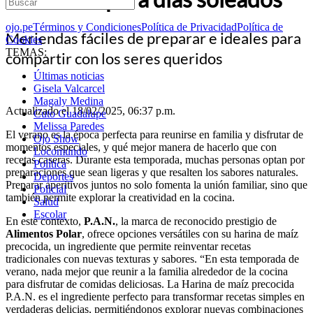
ojo.pe
Términos y Condiciones
Política de Privacidad
Política de
Meriendas fáciles de preparar e ideales para
Cookies
TEMAS:
compartir con los seres queridos
Últimas noticias
Gisela Valcarcel
Magaly Medina
Actualizado el 18/02/2025, 06:37 p.m.
Cuto Guadalupe
Melissa Paredes
El verano es la época perfecta para reunirse en familia y disfrutar de
Ojo Show
momentos especiales, y qué mejor manera de hacerlo que con
Locomundo
recetas caseras. Durante esta temporada, muchas personas optan por
Política
preparaciones que sean ligeras y que resalten los sabores naturales.
Deportes
Preparar aperitivos juntos no solo fomenta la unión familiar, sino que
Policial
también permite explorar la creatividad en la cocina.
Salud
Escolar
En este contexto,
P.A.N.
, la marca de reconocido prestigio de
Alimentos Polar
, ofrece opciones versátiles con su harina de maíz
precocida, un ingrediente que permite reinventar recetas
tradicionales con nuevas texturas y sabores. “En esta temporada de
verano, nada mejor que reunir a la familia alrededor de la cocina
para disfrutar de comidas deliciosas. La Harina de maíz precocida
P.A.N. es el ingrediente perfecto para transformar recetas simples en
verdaderas delicias, permitiéndonos explorar nuevas combinaciones