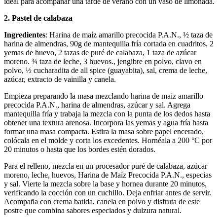
ideal para acompañar una tarde de verano con un vaso de limonada.
2. Pastel de calabaza
Ingredientes
: Harina de maíz amarillo precocida P.A.N., ½ taza de
harina de almendras, 90g de mantequilla fría cortada en cuadritos, 2
yemas de huevo, 2 tazas de puré de calabaza, 1 taza de azúcar
moreno. ¾ taza de leche, 3 huevos., jengibre en polvo, clavo en
polvo, ½ cucharadita de all spice (guayabita), sal, crema de leche,
azúcar, extracto de vainilla y canela.
Empieza preparando la masa mezclando harina de maíz amarillo
precocida P.A.N., harina de almendras, azúcar y sal. Agrega
mantequilla fría y trabaja la mezcla con la punta de los dedos hasta
obtener una textura arenosa. Incorpora las yemas y agua fría hasta
formar una masa compacta. Estira la masa sobre papel encerado,
colócala en el molde y corta los excedentes. Hornéala a 200 °C por
20 minutos o hasta que los bordes estén dorados.
Para el relleno, mezcla en un procesador puré de calabaza, azúcar
moreno, leche, huevos, Harina de Maíz Precocida P.A.N., especias
y sal. Vierte la mezcla sobre la base y hornea durante 20 minutos,
verificando la cocción con un cuchillo. Deja enfriar antes de servir.
Acompaña con crema batida, canela en polvo y disfruta de este
postre que combina sabores especiados y dulzura natural.