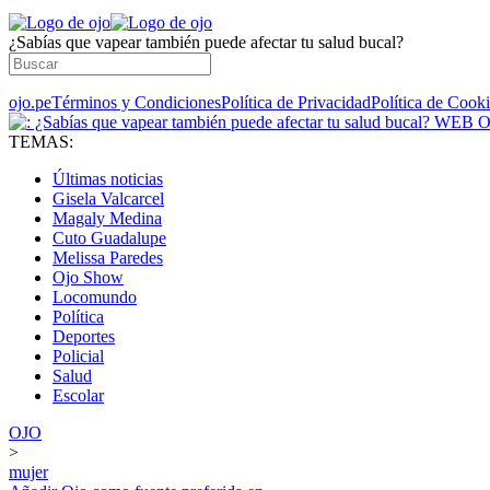
¿Sabías que vapear también puede afectar tu salud bucal?
ojo.pe
Términos y Condiciones
Política de Privacidad
Política de Cook
TEMAS:
Últimas noticias
Gisela Valcarcel
Magaly Medina
Cuto Guadalupe
Melissa Paredes
Ojo Show
Locomundo
Política
Deportes
Policial
Salud
Escolar
OJO
>
mujer