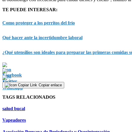
TE PUEDE INTERESAR:
Como proteger a los perritos del frío
Qué hacer ante la incertidumbre laboral
¿Qué utensilios son ideales para preparar las primeras comidas só
Copiar enlace
TAGS RELACIONADOS
salud bucal
Vapeadores
Asociación Peruana de Periodoncia y Oseointegración