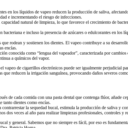
tes en los líquidos de vapeo reducen la producción de saliva, afectando 
idad e incrementando el riesgo de infecciones.
u capacidad natural de limpieza, lo que favorece el crecimiento de bacter
bacteriana e incluso la presencia de azúcares o edulcorantes en los líq
que rodean y sostienen los dientes. El vapeo contribuye a su desarrollo a
as encías.
ón conocida como “lengua del vapeador”, caracterizada por cambios en l
ontinua a químicos del vapor.
apeo de cigarrillos electrónicos puede ser igualmente perjudicial para 
cias que reducen la irrigación sanguínea, provocando daños severos como
spués de cada comida con una pasta dental que contenga flúor, añade cep
e tanto dientes como encías.
contrarrestar la sequedad bucal, estimula la producción de saliva y con
os dos veces al año para realizar limpiezas profesionales, controles y r
bucal y general. Sabemos que no siempre es fácil, por eso es fundamenta
 Dra. Patricia Horna.