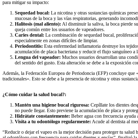
para mitigar su impacto:
Sequedad bucal:
La nicotina y otras sustancias químicas presen
mucosas de la boca y las vías respiratorias, generando incomod
Halitosis (mal aliento):
Al disminuir la saliva, la boca pierde s
queja común entre los usuarios de vapeadores.
Caries dental:
La combinación de sequedad bucal, proliferación 
especialmente en zonas difíciles de limpiar.
Periodontitis:
Esta enfermedad inflamatoria destruye los tejidos 
acumulación de placa bacteriana y reducir el flujo sanguíneo a l
Lengua del vapeador:
Muchos usuarios desarrollan una condici
del sentido del gusto. Esta alteración se debe a la exposición c
Además, la Federación Europea de Periodoncia (EFP) concluye que «el v
tradicionales». Esto se debe a la presencia de nicotina y otras sustan
¿Cómo cuidar la salud bucal?:
Mantén una higiene bucal rigurosa:
Cepíllate los dientes de
no puede llegar. Esto previene la acumulación de placa y proteg
Hidrátate constantemente:
Beber agua con frecuencia ayuda a 
Visita a tu odontólogo regularmente:
Acude al dentista al men
“Reducir o dejar el vapeo es la mejor decisión para proteger tu salud 
al odontólogo con frecuencia para cuidar dientes y encías”, finalizó la