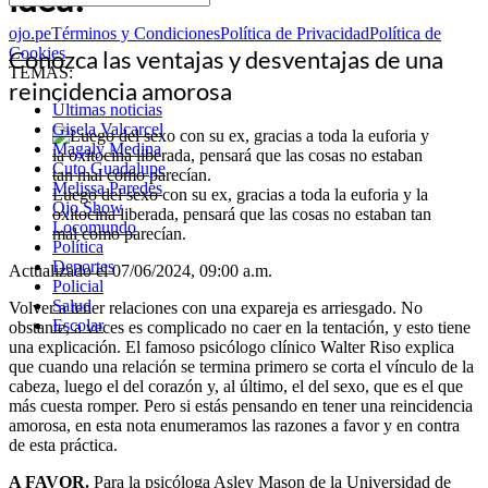
ojo.pe
Términos y Condiciones
Política de Privacidad
Política de
Cookies
Conozca las ventajas y desventajas de una
TEMAS:
reincidencia amorosa
Últimas noticias
Gisela Valcarcel
Magaly Medina
Cuto Guadalupe
Melissa Paredes
Luego del sexo con su ex, gracias a toda la euforia y la
Ojo Show
oxitocina liberada, pensará que las cosas no estaban tan
Locomundo
mal como parecían.
Política
Deportes
Actualizado el 07/06/2024, 09:00 a.m.
Policial
Salud
Volver a tener relaciones con una expareja es arriesgado. No
Escolar
obstante, a veces es complicado no caer en la tentación, y esto tiene
una explicación. El famoso psicólogo clínico Walter Riso explica
que cuando una relación se termina primero se corta el vínculo de la
cabeza, luego el del corazón y, al último, el del sexo, que es el que
más cuesta romper. Pero si estás pensando en tener una reincidencia
amorosa, en esta nota enumeramos las razones a favor y en contra
de esta práctica.
A FAVOR.
Para la psicóloga Asley Mason de la Universidad de