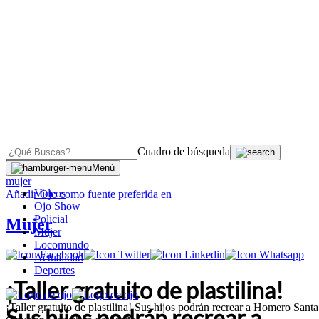
Cuadro de búsqueda
OJO
>
Menú
mujer
Videos
Añadir
Ojo
como fuente preferida en
Ojo Show
Policial
Mujer
Mujer
Locomundo
Actualidad
Deportes
¡Taller gratuito de plastilina!
¡Taller gratuito de plastilina! Sus hijos podrán recrear a Homero Santa
Sus hijos podrán recrear a