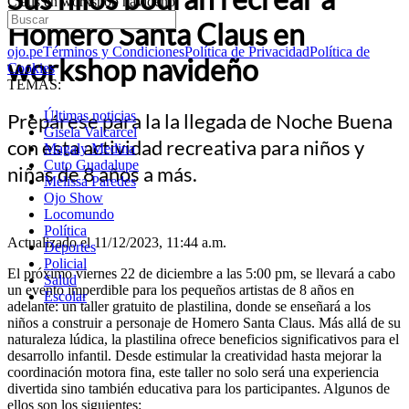
Claus en workshop navideño
Homero Santa Claus en
ojo.pe
Términos y Condiciones
Política de Privacidad
Política de
workshop navideño
Cookies
TEMAS:
Últimas noticias
Prepárese para la la llegada de Noche Buena
Gisela Valcarcel
con esta actividad recreativa para niños y
Magaly Medina
Cuto Guadalupe
niñas de 8 años a más.
Melissa Paredes
Ojo Show
Locomundo
Política
Actualizado el 11/12/2023, 11:44 a.m.
Deportes
Policial
El próximo viernes 22 de diciembre a las 5:00 pm, se llevará a cabo
Salud
un evento imperdible para los pequeños artistas de 8 años en
Escolar
adelante: un taller gratuito de plastilina, donde se enseñará a los
niños a construir a personaje de Homero Santa Claus. Más allá de su
naturaleza lúdica, la plastilina ofrece beneficios significativos para el
desarrollo infantil. Desde estimular la creatividad hasta mejorar la
coordinación motora fina, este taller no solo será una experiencia
divertida sino también educativa para los participantes. Algunos de
ellos son los siguientes: