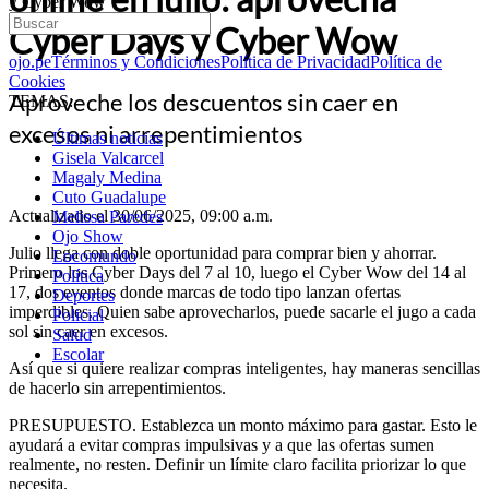
y Cyber Wow
Cyber Days y Cyber Wow
ojo.pe
Términos y Condiciones
Política de Privacidad
Política de
Cookies
Aproveche los descuentos sin caer en
TEMAS:
excesos ni arrepentimientos
Últimas noticias
Gisela Valcarcel
Magaly Medina
Cuto Guadalupe
Actualizado el 30/06/2025, 09:00 a.m.
Melissa Paredes
Ojo Show
Julio llega con doble oportunidad para comprar bien y ahorrar.
Locomundo
Primero los Cyber Days del 7 al 10, luego el Cyber Wow del 14 al
Política
17, dos eventos donde marcas de todo tipo lanzan ofertas
Deportes
imperdibles. Quien sabe aprovecharlos, puede sacarle el jugo a cada
Policial
sol sin caer en excesos.
Salud
Escolar
Así que si quiere realizar compras inteligentes, hay maneras sencillas
de hacerlo sin arrepentimientos.
PRESUPUESTO. Establezca un monto máximo para gastar. Esto le
ayudará a evitar compras impulsivas y a que las ofertas sumen
realmente, no resten. Definir un límite claro facilita priorizar lo que
necesita.