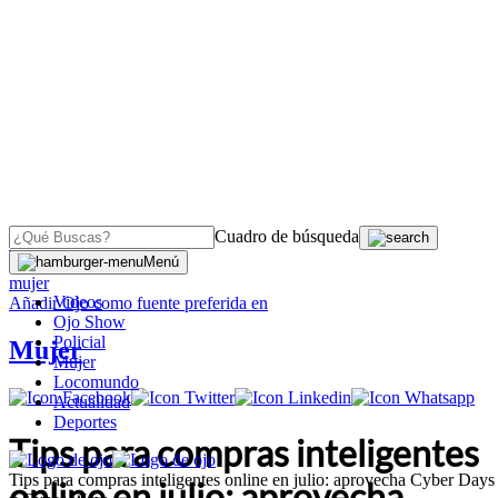
Cuadro de búsqueda
OJO
>
Menú
mujer
Videos
Añadir
Ojo
como fuente preferida en
Ojo Show
Policial
Mujer
Mujer
Locomundo
Actualidad
Deportes
Tips para compras inteligentes
Tips para compras inteligentes online en julio: aprovecha Cyber Days
online en julio: aprovecha