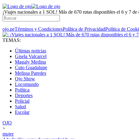
¡Viajes nacionales a 1 SOL! Más de 670 rutas disponibles el 6 y 7 de
ojo.pe
Términos y Condiciones
Política de Privacidad
Política de Cook
TEMAS:
Últimas noticias
Gisela Valcarcel
Magaly Medina
Cuto Guadalupe
Melissa Paredes
Ojo Show
Locomundo
Política
Deportes
Policial
Salud
Escolar
OJO
>
mujer