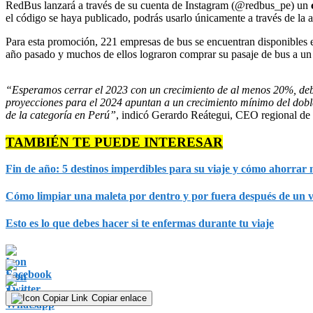
RedBus lanzará a través de su cuenta de Instagram (@redbus_pe) un
c
el código se haya publicado, podrás usarlo únicamente a través de la 
Para esta promoción, 221 empresas de bus se encuentran disponibles en 
año pasado y muchos de ellos lograron comprar su pasaje de bus a un s
“Esperamos cerrar el 2023 con un crecimiento de al menos 20%, debido
proyecciones para el 2024 apuntan a un crecimiento mínimo del doble
de la categoría en Perú”
, indicó Gerardo Reátegui, CEO regional de
TAMBIÉN TE PUEDE INTERESAR
Fin de año: 5 destinos imperdibles para su viaje y cómo ahorrar 
Cómo limpiar una maleta por dentro y por fuera después de un v
Esto es lo que debes hacer si te enfermas durante tu viaje
Copiar enlace