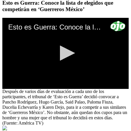
Esto es Guerra: Conoce la lista de elegidos que
competirán en ‘Guerreros México’
Esto es Guerra: Conoce la lista de elegidos que competirán en ‘Guerreros México’
0
Después de varios días de evaluación a cada uno de los
seconds
participantes, el tribunal de ‘Esto es Guerra’ decidió convocar a
of
Pancho Rodríguez, Hugo García, Said Palao, Paloma Fiuza,
0
Ducelia Echevarría y Karen Dejo, para ir a competir a sus similares
seconds
de ‘Guerreros México’. No obstante, aún quedan dos cupos para un
hombre y una mujer que el tribunal lo decidirá en estos días.
(Fuente: América TV)