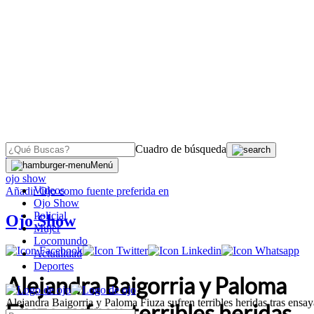
Cuadro de búsqueda
OJO
>
Menú
ojo show
Videos
Añadir
Ojo
como fuente preferida en
Ojo Show
Policial
Ojo Show
Mujer
Locomundo
Actualidad
Deportes
Alejandra Baigorria y Paloma
Alejandra Baigorria y Paloma Fiuza sufren terribles heridas tras en
Fiuza sufren terribles heridas