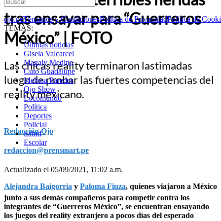
tras ensayar para “Guerreros
ojo.pe
Términos y Condiciones
Política de Privacidad
Política de Cook
TEMAS:
México” | FOTO
Últimas noticias
Gisela Valcarcel
Magaly Medina
Las chicas reality terminaron lastimadas
Cuto Guadalupe
luego de probar las fuertes competencias del
Melissa Paredes
Ojo Show
reality mexicano.
Locomundo
Política
Deportes
Policial
Redacción Ojo
Salud
Escolar
redaccion@prensmart.pe
Actualizado el 05/09/2021, 11:02 a.m.
Alejandra Baigorria
y
Paloma Fiuza
, quienes viajaron a México
junto a sus demás compañeros para competir contra los
integrantes de “Guerreros México”, se encuentran ensayando
los juegos del reality extranjero a pocos días del esperado